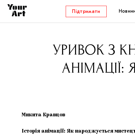
Новин
Підтримати
УРИВОК З К
АНІМАЦІЇ:
Микита Кравцов
Історія анімації: Як народжується мистец