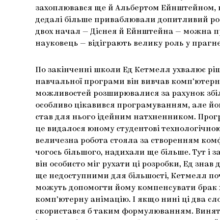
захоплювався ще й Альбертом Ейнштейном, ви
дедалі більше приваблювали допитливий розум
двох начал — Діснея й Ейнштейна — можна пр
науковець — відіграють велику роль у прагне
По закінченні школи Ед Кетмелл ухвалює ріш
навчальної програми він вивчав комп’ютерні
можливостей розширювалися за рахунок збіл
особливо цікавився програмуванням, але йо
став для нього ідейним натхненником. Про
це видалося юному студентові технологічною
величезна робота стояла за створенням комф
чогось більшого, надихали ще більше. Тут і з
він особисто міг рухати ці розробки, Ед зна
ще недоступними для більшості, Кетмелл поч
можуть допомогти йому компенсувати брак ху
комп’ютерну анімацію. І якщо нині ці два сл
скористався б таким формулюванням. Винятк