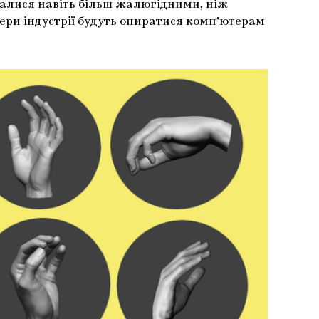
авалися навіть більш жалюгідними, ніж
ери індустрії будуть опиратися комп’ютерам