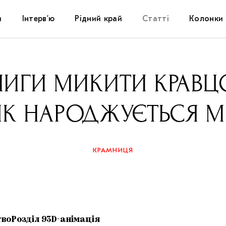
и
Інтерв’ю
Рідний край
Статті
Колонки
Художники
Фестивалі
Виставки
НИГИ МИКИТИ КРАВЦО
Куратори
Самоорганізації
Коментарі
 ЯК НАРОДЖУЄТЬСЯ 
Архітектура
Освіта
Історії
Музика
Музеї
Конспекти
КРАМНИЦЯ
Кіно
Колекції
Книжки і журнали
Галереї
твоРозділ 93D-анімація
Артцентри