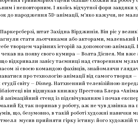
 створення тривимірної сцени більше схожий на роботу
ним і неповторним. І якоїсь відчутної фори завдяки х
ок до народження 3D-анімації, м’яко кажучи, не мал
 Паркерсберзі, штат Західна Вірджинія. Він ріс у вел
прагнули стати льотчиками або акторами, маленький Ед
себе творцем чарівних історій за допомогою анімації.
 чекав на появу свого кумира — Волта Діснея. Ми вже 
, що відкривали завісу таємниці над створенням муль
асом зі своєю командою фахівців, знайомлячи глядач
ватися про технологію анімації від самого творця — 
студії світу —
Disney
. Натхненний телевізійною перед
ібліотеці він відшукав книжку Престона Блера «Аніма
ий анімаційний стенд із підсвічуванням і почав екс
алий Ед так поринав у роботу, аж не чув дзвінка на 
розумів, що, безумовно, в такій роботі художні навич
етмелл мусив прийняти гірку істину: його художній т