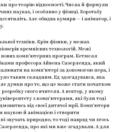
ки про теорію відносності. Числа й формули
их науках, і особливо у фізиці. Боротьбу
сятиліть. Але обидва кумири — і аніматор, і
у.
льної техніки. Крім фізики, у межах
піонерів кремнієвих технологій. Межі
я нових комп’ютерних програм. Кетмелл
обками професора Айвена Сазерленда, який
 малювати на комп’ютері за допомогою пера, і
було таким складним. Ед здогадувався, яка
але думки про те, що це може стати початком
 розробку свого вчителя. А вектор, у якому
університету з комп’ютерами, які були тоді
мовитись від своєї дитячої мрії. Комп’ютери
я наукою й анімацією і створити
ні звучать природно, то тоді навряд чи хтось
азерленда, про які ми вже згадували. А для