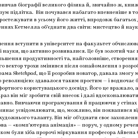
вчав біографії великого фізика й, звичайно ж, книж
 підлітка. Він почувався набагато впевненіше в точн
остежувати в усьому його житті, впродовж багатьох де
ннях Кетмелла об’єднати два світи: мистецтво й наук
ення вступити в університет на факультет обчислюва
 науки, що активно розвивалися. Це був золотий час 
ьшення продуктивності та, найголовніше, створенн
го вектор трохи змінився після ознайомлення з розр
грама
Sketchpad
, що її розробив новатор, давала змогу
 революцією: здавалося таким простим — і водночас 
ортного користувацького досвіду. Його це вражало, 
араз він міг зробити свій внесок і далі вдосконалювати
в давно. Вивчаючи програмування й працюючи у стінах 
инає усвідомлювати, що, можливо, він поквапився від
дожнього таланту. Він міг об’єднати своє захопленн
ова — «комп’ютерна анімація» — поруч, у одному речен
ом були хіба пророчі міркування професора Айвена С