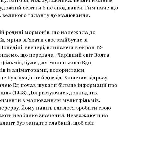
 скульптора, ніж художника. Безліч нюансів
удожній освіті я б не сподівався. Тим паче що
а великого таланту до малювання.
икій родині мормонів, що належала до
 мріяв зв’язати своє майбутнє зі
 Щонеділі ввечері, влипаючи в екран 12-
знаємо, що передача «Чарівний світ Волта
тфільмів, були для маленького Еда
ів із аніматорами, колористами,
це був безцінний досвід. Хлопчик відразу
ачею Ед почав шукати більше інформації про
ція» (1948). Дотримуючись докладних
перименти з малюванням мультфільмів.
перерву. Йому навіть вдалося зробити свою
ки мають неабияке значення. Незважаючи на
алант був занадто слабкий, щоб світ