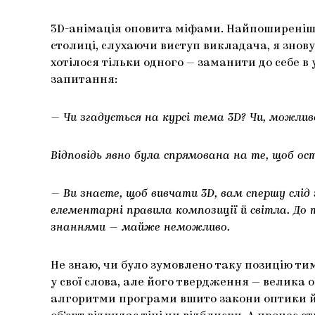
3D-анімація оповита міфами. Найпоширеніший
столиці, слухаючи виступ викладача, я знову
хотілося тільки одного — заманити до себе в
запитання:
— Чи згадується на курсі тема 3D? Чи, можлив
Відповідь явно була спрямована на те, щоб ос
— Ви знаєте, щоб вивчати 3D, вам спершу слі
елементарні правила композиції й світла. До 
знаннями — майже неможливо.
Не знаю, чи було зумовлено таку позицію тим,
у свої слова, але його твердження — велика 
алгоритми програми вшито закони оптики й ф