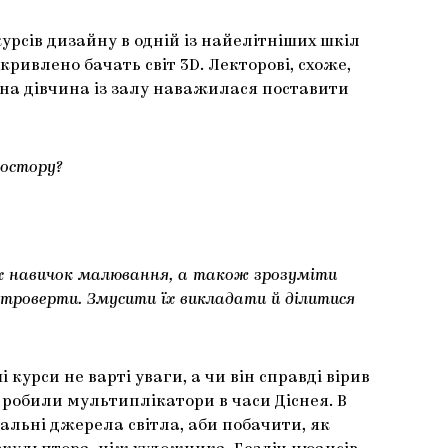
урсів дизайну в одній із найелітніших шкіл
ривлено бачать світ 3D. Лекторові, схоже,
одна дівчина із залу наважилася поставити
ростору?
их навичок малювання, а також зрозуміти
нтроверти. Змусити їх викладати й ділитися
курси не варті уваги, а чи він справді вірив
о робили мультиплікатори в часи Діснея. В
льні джерела світла, аби побачити, як