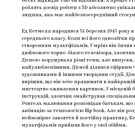
об’єкт відкидає тіні чи відблиски. А процес
роблять досвід роботи з 3D абсолютно унікаль
людина, яка має найбезпосередніший стосун
Ед Кетмелл народився 31 березня 1945 року в
середнього класу. Коли всі його однолітки 
створенням мультфільмів. У мріях він бачив 
дюймового чорно-білого телевізора, хлопчик
Діснея» порушувала різні теми, але випуски
найулюбленішими. Дісней ділився ефірним ч
художниками й іншими творцями студії. Дізна
вирішив, що він хоче працювати в найкращій 
мистецтво оживлення картинок. У місцевій б
інструкцій, хлопчик змайстрував спеціальн
Учитель малювання розповідав батькам, що м
анімацію за технологією flip book. Але він 
неймовірне завзяття й постійну практику, К
мультфільмів прийняв його у свої обійми.