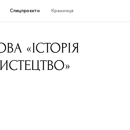
Спецпроєкти
Крамниця
Дослідницька платформа
ВА «ІСТОРІЯ
Запалення
МИСТЕЦТВО»
Як підтримувати українське мистецтво
Маріупольські маргіналії
Carpathian Cult про різдвяні свята