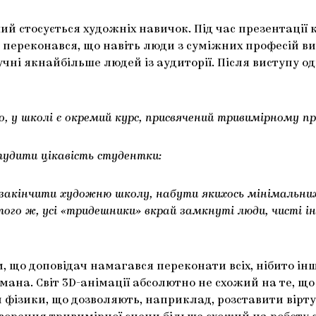
 стосується художніх навичок. Під час презентації к
 переконався, що навіть люди з суміжних професій вик
 учні якнайбільше людей із аудиторії. Після виступу 
о, у школі є окремий курс, присвячений тривимірному п
тудити цікавість студентки:
д закінчити художню школу, набути якихось мінімальн
того ж, усі «тридешники» вкрай замкнуті люди, чисті і
 що доповідач намагався переконати всіх, нібито інші 
омана. Світ 3D-анімації абсолютно не схожий на те, щ
ізики, що дозволяють, наприклад, розставити віртуа