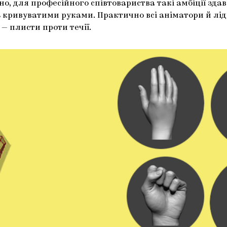
о, для професійного співтовариства такі амбіції зд
кривуватими руками. Практично всі аніматори й лід
 — плисти проти течії.