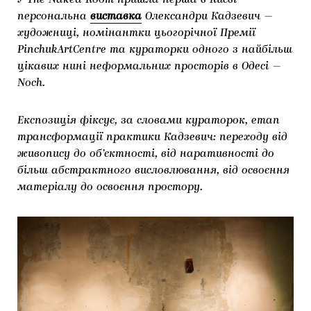
У The Naked Room прйшла перша в Києві
ЯК ПІДТРИМУВАТИ УКРАЇНСЬКЕ МИСТЕЦТВО
КНИЖКИ І ЖУРНАЛИ
ГАЛЕРЕЇ
персональна
виставка
Олександри Кадзевич —
художниці, номінантки цьогорічної Премії
МАРІУПОЛЬСЬКІ МАРГІНАЛІЇ
АРТЦЕНТРИ
PinchukArtCentre та кураторки одного з найбільш
цікавих нині неформальних просторів в Одесі —
CARPATHIAN CULT ПРО РІЗДВЯНІ СВЯТА
Noch.
Експозиція фіксує, за словами кураторок, етап
трансформації практики Кадзевич: переходу від
живопису до об’єктності, від наративності до
більш абстрактного висловлювання, від освоєння
матеріалу до освоєння простору.