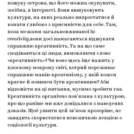
пошуку острова, що його можна окупувати,
зосібна, в інтернеті. Вони вишуковують
культури, на яких реально випростатися й
копати глибоко з приємністю для себе. Там,
поза межами загальновживаної
l
u-
creativity
,вони досі намагаються відшукати
справжню креативність. Та на що саме
сподіваються ці люди, вимовляючи слово
«креативність»? Чи воно щось іще важить у
плоскому мокрому світі, котрий переживає
справжню манію креативізму, у якій кожен
прагне й повинен бути креативним? Аби
відповісти на ці питання, мусимо зробити гак.
Креативність органічно повʼязана з культурою,
про що раніше ми вже довідалися з наведених
доказів. Щоб уявити цей звʼязок прозоріше, не
завадить скористатися невеличкою лекцією з
соціології культури.