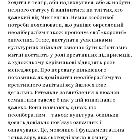
Ходити в театр, аби надихнутися, або ж набути
певного статусу й виділитися на тлі тих, хто
далекий від Мистецтва. Немає особливої
потреби пояснювати, що раніше окреслений
неолібералізм також пропонує свої «коронні»
значення. Отже, виступати учасниками
культурних спільнот означає бути клієнтами:
митці постають у ролі креативних підприємців,
а художньому керівникові відводять роль
менеджера. Про перевагу кількісного
показника як домінанти неолібералізму та
креативного капіталізму йшлося вже
детально. Ретельне заглиблення в нюанси
семантики завело б нас у цій книзі надто
далеко. Вони навчають, однак, що
неолібералізм — також культура, оскільки
досить довільно повʼязує означник і
означуване. Це, можливо, і фундаментальна
точка зору, яка сьогодні ввела в оману