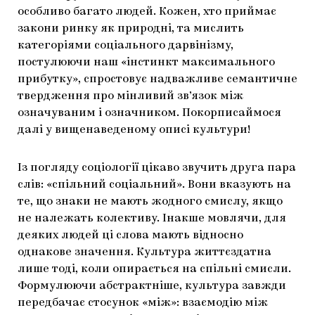
особливо багато людей. Кожен, хто приймає
закони ринку як природні, та мислить
категоріями соціального дарвінізму,
постулюючи наш «інстинкт максимального
прибутку», спростовує надважливе семантичне
твердження про мінливий зв’язок між
означуваним і означником. Покорписаймося
далі у вищенаведеному описі культури!
Із погляду соціології цікаво звучить друга пара
слів: «спільний соціальний». Вони вказують на
те, що знаки не мають жодного смислу, якщо
не належать колективу. Інакше мовлячи, для
деяких людей ці слова мають відносно
однакове значення. Культура життєздатна
лише тоді, коли опирається на спільні смисли.
Формулюючи абстрактніше, культура завжди
передбачає стосунок «між»: взаємодію між