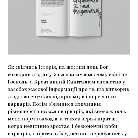
Як свідчить Історія, на шостий день Бог
сотворив людину. У плоскому вологому світі не
Господь, а Креативний Капіталізм сповістив у
засобах масової інформації про те, що витворив
людство гнучких підприємців і пересічних
варварів. Потім зʼявилися язичники:
різношерста навала варварів, які зневажають
межі норм і заходів, а також зграя піратів,
котра невпинно зростає. І безконечні юрби
варварів, і пірати, а їх удосталь, перебувають у