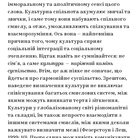
імморальному та аполітичному сенсі цього
слова. Культурна спільнота акумулює звичаї та
звички, і саме тому вони набувають спільного
смислу, а отже, уможливлюють спілкування та
взаєморозуміння. Ось вона — найпевніша
причина того, чому культура сприяє
соціальній інтеграції та соціальному
зчепленню. Відтак навіть не сумнівайтеся: не
сімʼя, а саме
к
ультура — наріжний камінь
суспільства
. Втім, це аж ніяке не означає, що
йдеться про гармонійне суспільство. Зрештою,
наведене визначення культури не виключає
співіснування багатьох смислових систем, між
якими можуть виникати тертя і зіткнення.
Культури у глобалізованому світі різноманітні
та складні, їм також непросто взаємодіяти з
іншими системами смислів, між якими деколи
важкувато визначити межі (Фезерстоун і Леш,
1999: 10). Проте єдина можливість комунікувати