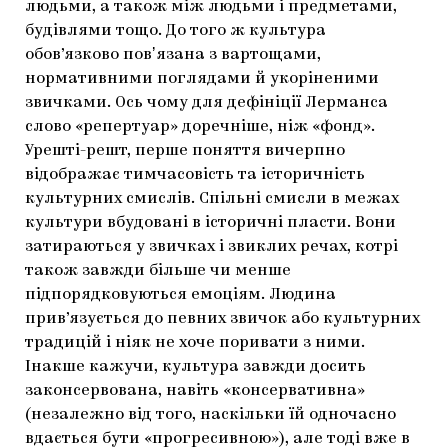
людьми, а також між людьми і предметами,
будівлями тощо. До того ж культура
обов’язково повʼязана з вартощами,
нормативними поглядами й укоріненими
звичками. Ось чому для дефініції Лерманса
слово «репертуар» доречніше, ніж «фонд».
Урешті-решт, перше поняття вичерпно
відображає тимчасовість та історичність
культурних смислів. Спільні смисли в межах
культури вбудовані в історичні пласти. Вони
затираються у звичках і звиклих речах, котрі
також завжди більше чи менше
підпорядковуються емоціям. Людина
прив’язується до певних звичок або культурних
традицій і ніяк не хоче поривати з ними.
Інакше кажучи, культура завжди досить
законсервована, навіть «консервативна»
(незалежно від того, наскільки їй одночасно
вдається бути «прогресивною»), але тоді вже в