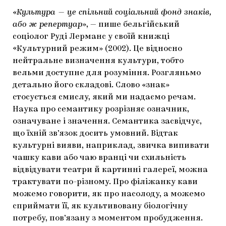
«
Культура — це спільний соціальний фонд знаків,
або ж репертуар
», — пише бельгійський
соціолог Руді Лерманс у своїй книжці
«Культурний режим» (2002). Це відносно
нейтральне визначення культури, тобто
вельми доступне для розуміння. Розгляньмо
детально його складові. Слово «знак»
стосується смислу, який ми надаємо речам.
Наука про семантику розрізняє означник,
означуване і значення. Семантика засвідчує,
що їхній зв’язок досить умовний. Відтак
культурні вияви, наприклад, звичка випивати
чашку кави або чаю вранці чи схильність
відвідувати театри й картинні галереї, можна
трактувати по-різному. Про філіжанку кави
можемо говорити, як про насолоду, а можемо
сприймати її, як культивовану біологічну
потребу, пов’язану з моментом пробудження.