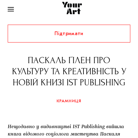
Підтримати
НОВИНИ
ІНТЕРВ’Ю
ПАСКАЛЬ ҐІЛЕН ПРО
ХУДОЖНИКИ
КУЛЬТУРУ ТА КРЕАТИВНІСТЬ У
РІДНИЙ КРАЙ
ФЕСТИВАЛІ
КУРАТОРИ
НОВІЙ КНИЗІ IST PUBLISHING
СТАТТІ
САМООРГАНІЗАЦІЇ
АРХІТЕКТУРА
ВИСТАВКИ
КОЛОНКИ
КРАМНИЦЯ
КОМЕНТАРІ
МУЗИКА
ОСВІТА
СПЕЦПРОЄКТИ
ДОСЛІДНИЦЬКА ПЛАТФОРМА
ІСТОРІЇ
МУЗЕЇ
КІНО
КРАМНИЦЯ
Нещодавно у видавництві IST Publishing вийшла
ЗАПАЛЕННЯ
КОНСПЕКТИ
КОЛЕКЦІЇ
книга відомого соціолога мистецтва Паскаля