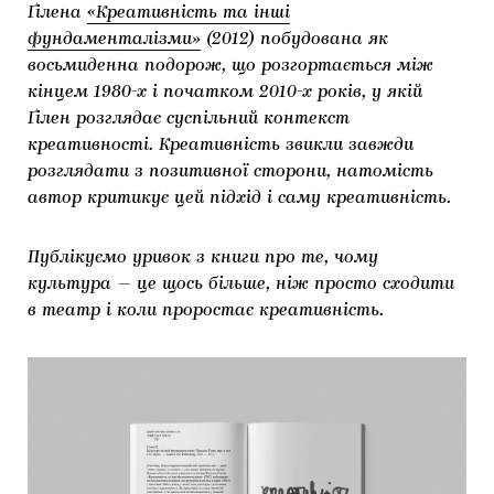
Ґілена
«Креативність та інші
ЯК ПІДТРИМУВАТИ УКРАЇНСЬКЕ МИСТЕЦТВО
КНИЖКИ І ЖУРНАЛИ
ГАЛЕРЕЇ
фундаменталізми»
(2012) побудована як
восьмиденна подорож, що розгортається між
МАРІУПОЛЬСЬКІ МАРГІНАЛІЇ
АРТЦЕНТРИ
кінцем 1980-х і початком 2010-х років, у якій
Ґілен розглядає суспільний контекст
CARPATHIAN CULT ПРО РІЗДВЯНІ СВЯТА
креативності. Креативність звикли завжди
розглядати з позитивної сторони, натомість
автор критикує цей підхід і саму креативність.
Публікуємо уривок з книги про те, чому
культура — це щось більше, ніж просто сходити
в театр і коли проростає креативність.