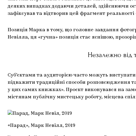
деяких випадках додаючи деталей, здійснюючи ост
зафіксував та відтворив цей фрагмент реальності —
Позиція Марка в тому, що головне завдання фотогр
Невілла, ця «гучна» позиція стає яснішою, прозор
Незалежно від т
Суб’єктами та аудиторією часто можуть виступати 
підважити традиційні способи розповсюдження так
у цих самих книжках». Проєкт виконувався на замо
містянам публічну мистецьку роботу, місцева спі
«Парад», Марк Невілл, 2019