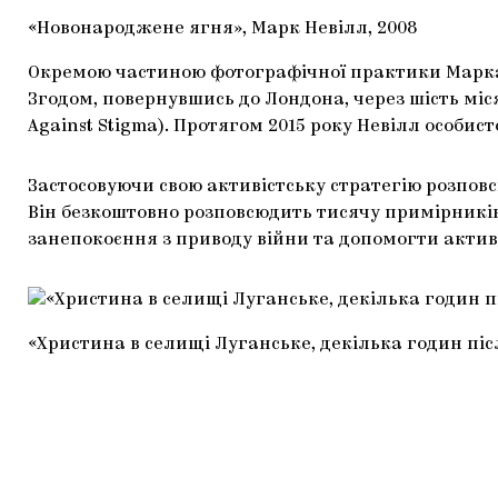
«Новонароджене ягня», Марк Невілл, 2008
Окремою частиною фотографічної практики Марка Не
Згодом, повернувшись до Лондона, через шість міс
Against Stigma). Протягом 2015 року Невілл особис
Застосовуючи свою активістську стратегію розпов
Він безкоштовно розповсюдить тисячу примірників с
занепокоєння з приводу війни та допомогти актив
«Христина в селищі Луганське, декілька годин після