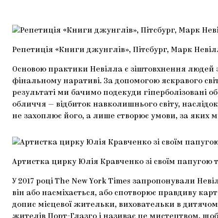
Репетиція «Книги джунглів», Пітсбург, Марк Невілл
Основою практики Невілла є зіштовхнення людей з
фінальному наративі. За допомогою яскравого світ
результаті ми бачимо подекуди гіперболізовані об
обличчя — відбиток навколишнього світу, наслідок,
не захоплює його, а лише створює умови, за яких 
Артистка цирку Юлія Кравченко зі своїм папугою т
У 2017 році The New York Times запропонували Нев
він або насміхається, або спотворює правдиву кар
допис місцевої жительки, виховательки в дитячому 
жителів Порт-Глазго і називає це мистецтвом, щоб 