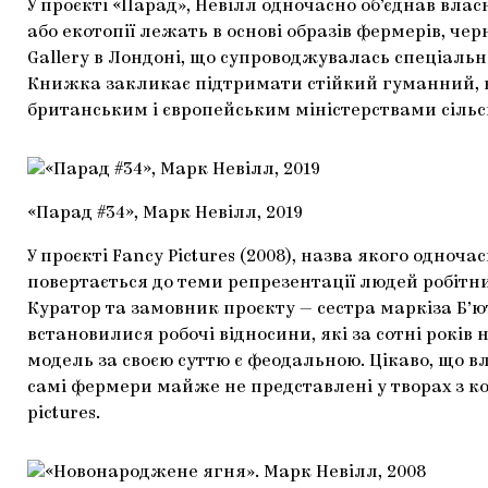
У проєкті «Парад», Невілл одночасно об’єднав вла
або екотопії лежать в основі образів фермерів, че
Gallery в Лондоні, що супроводжувалась спеціально
Книжка закликає підтримати стійкий гуманний, н
британським і європейським міністерствами сільс
«Парад #34», Марк Невілл, 2019
У проєкті Fancy Pictures (2008), назва якого одн
повертається до теми репрезентації людей робітни
Куратор та замовник проєкту — сестра маркіза Б’
встановилися робочі відносини, які за сотні рокі
модель за своєю суттю є феодальною. Цікаво, що
самі фермери майже не представлені у творах з ко
pictures.