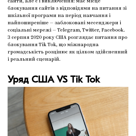
сайти, але є і виключення: має місце
блокування сайтів з відповідями на питання зі
шкільної програми на період навчання і
найпоширеніше — заблоковані месенджери і
соціальні мережі — Telegram, Twitter, Facebook.
З серпня 2020 року США розглядає питання про
блокування Tik Tok, що міжнародна
громадськість розцінює як цілком здійсненний
і реальний сценарій.
Уряд США VS Tik Tok