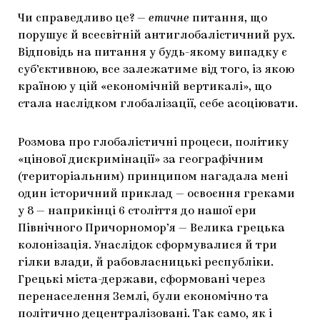
Чи справедливо це? —
етичне
питання, що
порушує й всесвітній антиглобалістичний рух.
Відповідь на питання у будь-якому випадку є
суб’єктивною, все залежатиме від того, із якою
країною у цій «економічній вертикалі», що
стала наслідком глобалізації, себе асоціювати.
Розмова про глобалістичні процеси, політику
«цінової дискримінації» за географічним
(територіальним) принципом нагадала мені
один історичний приклад — освоєння греками
у 8 — наприкінці 6 століття до нашої ери
Північного Причорномор’я — Велика грецька
колонізація. Унаслідок сформувалися й три
гілки влади, й рабовласницькі республіки.
Грецькі міста-держави, сформовані через
перенаселення Землі, були економічно та
політично децентралізовані. Так само, як і