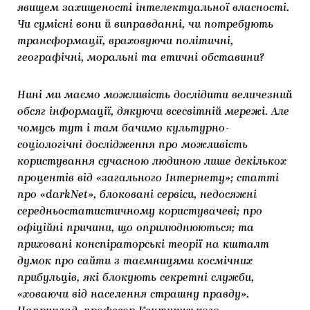
явищем захищеності інтелектуальної власності.
ЯК ПІДТРИМУВАТИ УКРАЇНСЬКЕ МИСТЕЦТВО
КНИЖКИ І ЖУРНАЛИ
ГАЛЕРЕЇ
Чи сумісні вони й виправданні, чи потребують
трансформації, враховуючи політичні,
МАРІУПОЛЬСЬКІ МАРГІНАЛІЇ
АРТЦЕНТРИ
географічні, моральні та етичні обставини?
CARPATHIAN CULT ПРО РІЗДВЯНІ СВЯТА
Нині ми маємо можливість дослідити величезний
обсяг інформації, дякуючи всесвітній мережі. Але
чомусь тут і там бачимо культурно-
соціологічні дослідження про можливість
користування сучасною людиною лише декількох
процентів від «загального Інтернету»; статті
про «darkNet», блоковані сервіси, недосяжні
середньостатистичному користувачеві; про
офіційні причини, що оприлюднюються; та
приховані конспіраторські теорії на кшталт
думок про сайти з таємницями космічних
прибульців, які блокують секретні служби,
«ховаючи від населення страшну правду».