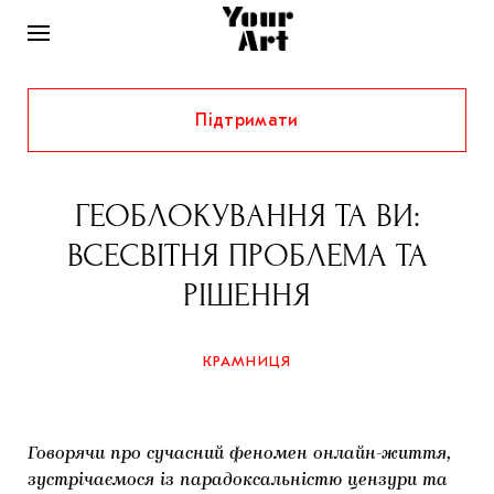
Підтримати
НОВИНИ
ІНТЕРВ’Ю
ГЕОБЛОКУВАННЯ ТА ВИ:
ХУДОЖНИКИ
ВСЕСВІТНЯ ПРОБЛЕМА ТА
РІДНИЙ КРАЙ
ФЕСТИВАЛІ
КУРАТОРИ
РІШЕННЯ
СТАТТІ
САМООРГАНІЗАЦІЇ
АРХІТЕКТУРА
ВИСТАВКИ
КОЛОНКИ
КРАМНИЦЯ
КОМЕНТАРІ
МУЗИКА
ОСВІТА
СПЕЦПРОЄКТИ
ДОСЛІДНИЦЬКА ПЛАТФОРМА
ІСТОРІЇ
МУЗЕЇ
КІНО
КРАМНИЦЯ
Говорячи про сучасний феномен онлайн-життя,
ЗАПАЛЕННЯ
КОНСПЕКТИ
КОЛЕКЦІЇ
зустрічаємося із парадоксальністю цензури та