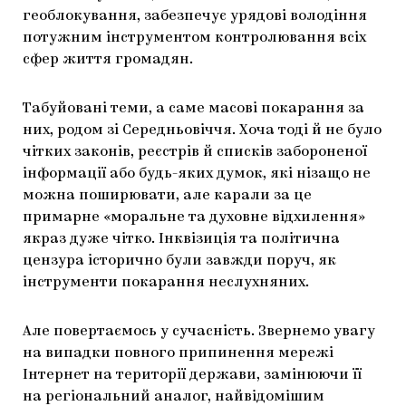
геоблокування, забезпечує урядові володіння
потужним інструментом контролювання всіх
сфер життя громадян.
Табуйовані теми, а саме масові покарання за
них, родом зі Середньовіччя. Хоча тоді й не було
чітких законів, реєстрів й списків забороненої
інформації або будь-яких думок, які нізащо не
можна поширювати, але карали за це
примарне «моральне та духовне відхилення»
якраз дуже чітко. Інквізиція та політична
цензура історично були завжди поруч, як
інструменти покарання неслухняних.
Але повертаємось у сучасність. Звернемо увагу
на випадки повного припинення мережі
Інтернет на території держави, замінюючи її
на регіональний аналог, найвідомішим