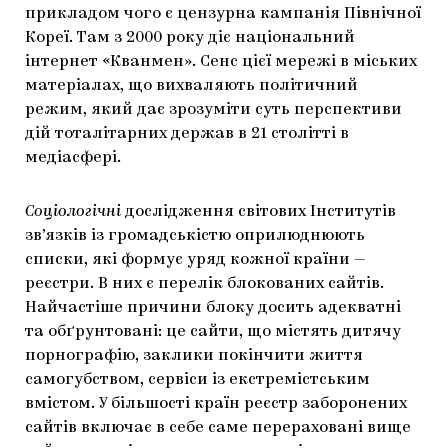
прикладом чого є цензурна кампанія Північної
Кореї. Там з 2000 року діє національний
інтернет «Кванмен». Сенс цієї мережі в міських
матеріалах, що вихваляють політичний
режим, який дає зрозуміти суть перспективи
дій тоталітарних держав в 21 столітті в
медіасфері.
Соціологічні
дослідження світових Інститутів
зв’язків із громадськістю оприлюднюють
списки, які формує уряд кожної країни —
реєстри. В них є перелік блокованих сайтів.
Найчастіше причини блоку досить адекватні
та обґрунтовані: це сайти, що містять дитячу
порнографію, заклики покінчити життя
самогубством, сервіси із екстремістським
вмістом. У більшості країн реєстр заборонених
сайтів включає в себе саме перераховані вище