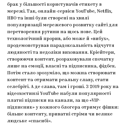
брак у більшості користувачів етикету в
мережі. Так, онлайн-сервіси YouTube, Netflix,
HBO та інші були створені на хвилі
популяризації мережевого розвитку сайті для
перетворення рутини на щось нове. Цей
технологічний прорив, або може й «вибух»,
продемонстрував парадоксальність відчуття
людяності та недоліки виховання. Кріейтери,
створюючи контент, розраховували спочатку
лише на емоції, власні та підписника, фідбек.
Потім стало зрозуміло, що можна створювати
контент та отримати реальну славу, стати
селебріті. А де слава, там і гроші. З 2019 року на
відеохостинзі YouTube набули популярності
платні підписки на канали, за що «VIP-
підписник» у кожного блогера отримує фішки:
більше контенту, приватні стріми чи велике
людське «спасибі».