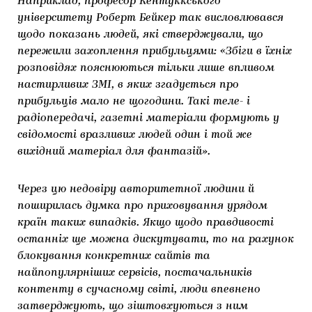
Наприклад, професор Кентуккського
університету Роберт Бейкер так висловлювався
щодо показань людей, які стверджували, що
пережили захоплення прибульцями: «Збіги в їхніх
розповідях пояснюються тільки лише впливом
настирливих ЗМІ, в яких згадується про
прибульців мало не щогодини. Такі теле- і
радіопередачі, газетні матеріали формують у
свідомості вразливих людей один і той же
вихідний матеріал для фантазій».
Через цю недовіру авторитетної людини й
поширилась думка про приховування урядом
країн таких випадків. Якщо щодо правдивості
останніх ще можна дискутувати, то на рахунок
блокування конкретних сайтів та
найпопулярніших сервісів, постачальників
контенту в сучасному світі, люди впевнено
затверджують, що зіштовхуються з ним