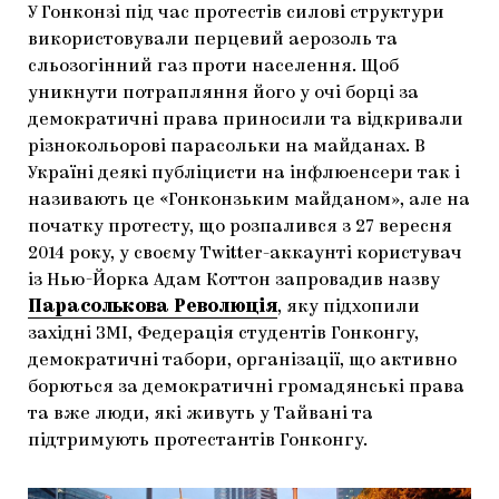
У Гонконзі під час протестів силові структури
використовували перцевий аерозоль та
сльозогінний газ проти населення. Щоб
уникнути потрапляння його у очі борці за
демократичні права приносили та відкривали
різнокольорові парасольки на майданах. В
Україні деякі публіцисти на інфлюенсери так і
називають це «Гонконзьким майданом», але на
початку протесту, що розпалився з 27 вересня
2014 року, у своєму Twitter-аккаунті користувач
із Нью-Йорка Адам Коттон запровадив назву
Парасолькова Революція
, яку підхопили
західні ЗМІ, Федерація студентів Гонконгу,
демократичні табори, організації, що активно
борються за демократичні громадянські права
та вже люди, які живуть у Тайвані та
підтримують протестантів Гонконгу.