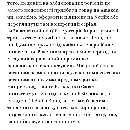
того, як декілька заблокованих регіонів не
мають можливості придбати товар на Amazon
чи, скажімо, оформити підписку на Netflix або
переглянути там конкретний серіал,
заблокований на цій території. Користувачеві
трапляється на очі це спливаюче вікно, що
повідомляє про «невідповідне» географічне
положення. Рішенням проблеми є перехід на
місцевий сервіс, який переманює
регіонального користувача. Місцевий сервіс
встановлює власні ціни, що є вищими за ті, які
встановлені на міжнародному ринку.
Наприклад, країни Близького Сходу
платитимуть за підписку на HBO більше, ніж
глядачі США або Канади. Тут ми й бачимо
тенденцію розвитку багатьох корпорацій,
народжених задля поширення контенту, але,
звичайно ж, за своїми цінами.