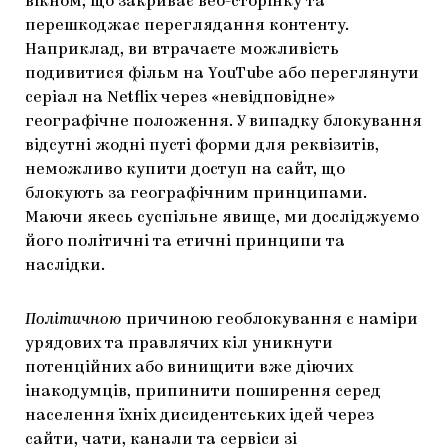
вікном, що закриває веб-сторінку та
перешкоджає переглядання контенту.
Наприклад, ви втрачаєте можливість
подивитися фільм на YouTube або переглянути
серіал на Netflix через «невідповідне»
географічне положення. У випадку блокування
відсутні жодні пусті форми для реквізитів,
неможливо купити доступ на сайт, що
блокують за географічним принципами.
Маючи якесь суспільне явище, ми досліджуємо
його політичні та етичні принципи та
наслідки.
Політичною
причиною геоблокування є наміри
урядових та правлячих кіл уникнути
потенційних або винищити вже діючих
інакодумців, припинити поширення серед
населення їхніх дисидентських ідей через
сайти, чати, канали та сервіси зі