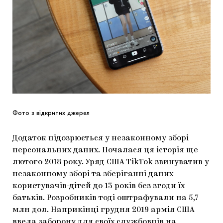
Фото з відкритих джерел
Додаток підозрюється у незаконному зборі
персональних даних. Почалася ця історія ще
лютого 2018 року. Уряд США TikTok звинуватив у
незаконному зборі та зберіганні даних
користувачів-дітей до 13 років без згоди їх
батьків. Розробників тоді оштрафували на 5,7
млн дол. Наприкінці грудня 2019 армія США
ввела заборону для своїх службовців на