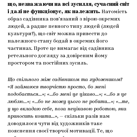
що, незважаючи на всі зусилля, сучасний світ
і далі не функціонує, як належить.
Натомість
образ садівника пов’язаний з вірою окремих
людей, а радше певного типу людей (людей
культури?), що світ можна привести до
належного стану бодай в окремих його
частинах. Проте це вимагає від садівника
ретельного догляду за довіреним йому
простором та постійних зусиль.
Що спільного між садівником та художником?
«Я займаюся творчістю просто, бо мені
подобається…»; «…бо мені це цікаво…»; «…бо я це
люблю…»; «…бо не можу цього не робити…»; «…те,
у що вкладаю себе, поза нецікавою роботою, яка
приносить кошти…»,
— скільки разів нам
доводилося чути від художників таке
пояснення своєї творчої мотивації. Те, що