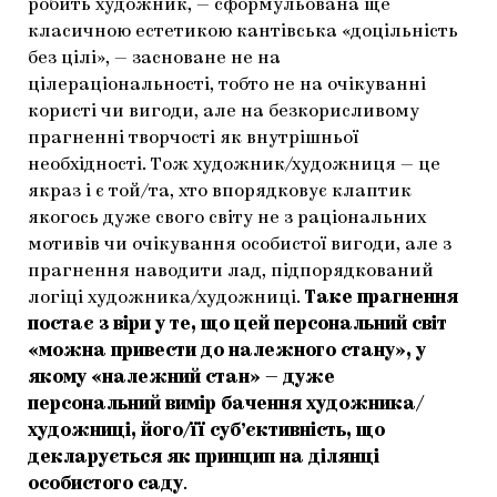
робить художник, — сформульована ще
класичною естетикою кантівська «доцільність
без цілі», — засноване не на
цілераціональності, тобто не на очікуванні
користі чи вигоди, але на безкорисливому
прагненні творчості як внутрішньої
необхідності. Тож художник/художниця — це
якраз і є той/та, хто впорядковує клаптик
якогось дуже свого світу не з раціональних
мотивів чи очікування особистої вигоди, але з
прагнення наводити лад, підпорядкований
логіці художника/художниці.
Таке прагнення
постає з віри у те, що цей персональний світ
«можна привести до належного стану», у
якому «належний стан» — дуже
персональний вимір бачення художника/
художниці, його/її суб’єктивність, що
декларується як принцип на ділянці
особистого саду
.