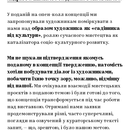
У поданій на опен-колл концепції ми
запропонували художникам поміркувати з
нами над
образом художника як «садівника
від культури»
, роллю сучасного мистецтва як
каталізатора соціо-культурного розвитку.
Ми не шукали підтвердження якомусь
поданому в концепції твердженню, натомість
хотіли побудувати діалог із художниками,
побачити їхню точку зору, можливо, відмінну
від нашої.
Ми очікували взаємодії мистецьких
проєктів з поданою темою і були готові до того,
що концепція трансформується під час роботи
над виставкою. Отримані нами заявки
продемонстрували різні, часто суперечливі,
погляди на озвучений у кураторському тексті
запит, — що, зрештою, і було нашою метою.