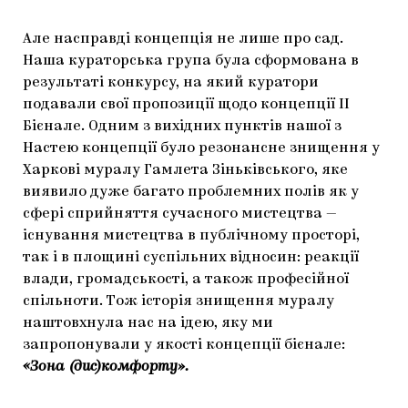
Але насправді концепція не лише про сад.
Наша кураторська група була сформована в
результаті конкурсу, на який куратори
подавали свої пропозиції щодо концепції ІІ
Бієнале. Одним з вихідних пунктів нашої з
Настею концепції було резонансне знищення у
Харкові муралу Гамлета Зіньківського, яке
виявило дуже багато проблемних полів як у
сфері сприйняття сучасного мистецтва —
існування мистецтва в публічному просторі,
так і в площині суспільних відносин: реакції
влади, громадськості, а також професійної
спільноти. Тож історія знищення муралу
наштовхнула нас на ідею, яку ми
запропонували у якості концепції бієнале:
«Зона (дис)комфорту».