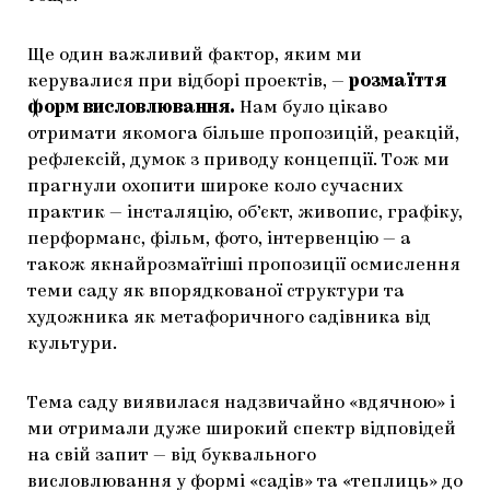
Ще один важливий фактор, яким ми
керувалися при відборі проектів, —
розмаїття
форм висловлювання.
Нам було цікаво
отримати якомога більше пропозицій, реакцій,
рефлексій, думок з приводу концепції. Тож ми
прагнули охопити широке коло сучасних
практик — інсталяцію, об’єкт, живопис, графіку,
перформанс, фільм, фото, інтервенцію — а
також якнайрозмаїтіші пропозиції осмислення
теми саду як впорядкованої структури та
художника як метафоричного садівника від
культури.
Тема саду виявилася надзвичайно «вдячною» і
ми отримали дуже широкий спектр відповідей
на свій запит — від буквального
висловлювання у формі «садів» та «теплиць» до