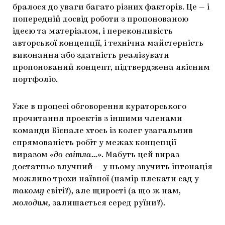
бралося до уваги багато різних факторів. Це — і
попередній досвід роботи з пропонованою
ідеєю та матеріалом, і переконливість
авторської концепції, і технічна майстерність
виконання або здатність реалізувати
пропонований концепт, підтверджена якісним
портфоліо.
Уже в процесі обговорення кураторського
прочитання проектів з іншими членами
команди Бієнале хтось із колег узагальнив
спрямованість робіт у межах концепції
виразом
«до світла…»
. Мабуть цей вираз
достатньо влучний — у ньому звучить інтонація
можливо трохи наївної (намір плекати сад у
такому
світі?), але щирості (а що ж нам,
молодим,
залишається серед руїни?).