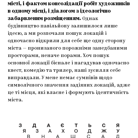
місті, і фактом консолідації робіт художників
в одному місці, і діалогом з ідеологічно
забарвленим розміщенням.
Однак
будівництво павільйону залишилося лише
ідеєю, а ми розпочали пошук локацій і
одночасно відкрили для себе ще одну сторону
міста — пронизаного порожніми занедбаними
просторами, неначе порами. Хоч пошук
основної локації бієнале і нагадував одночасно
квест, комедію та трилер, наші зусилля себе
виправдали. У мене немає сумнівів щодо
символічного значення задіяних локацій, адже
це ті місця, які власне і формують ідентичність
міста.