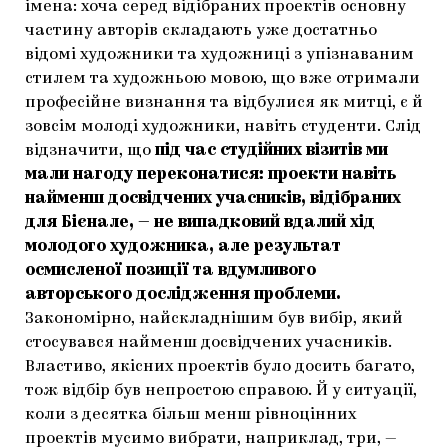
імена: хоча серед відібраних проектів основну
частину авторів складають уже достатньо
відомі художники та художниці з упізнаваним
стилем та художньою мовою, що вже отримали
професійне визнання та відбулися як митці, є й
зовсім молоді художники, навіть студенти. Слід
відзначити, що
під час студійних візитів ми
мали нагоду переконатися: проекти навіть
найменш досвідчених учасників, відібраних
для Бієнале, — не випадковий вдалий хід
молодого художника, але результат
осмисленої позиції та вдумливого
авторського дослідження проблеми.
Закономірно, найскладнішим був вибір, який
стосувався найменш досвідчених учасників.
Властиво, якісних проектів було досить багато,
тож відбір був непростою справою. Й у ситуації,
коли з десятка більш менш рівноцінних
проектів мусимо вибрати, наприклад, три, —