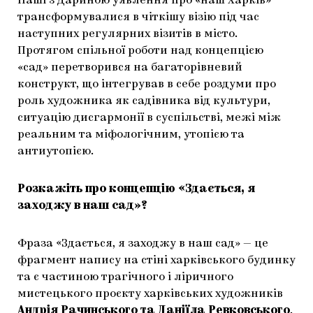
Наші з Дариною уявлення про «наш Харків»
трансформувалися в чіткішу візію під час
наступних регулярних візитів в місто.
Протягом спільної роботи над концепцією
«сад» перетворився на багаторівневий
конструкт, що інтегрував в себе роздуми про
роль художника як садівника від культури,
ситуацію дисгармонії в суспільстві, межі між
реальним та міфологічним, утопією та
антиутопією.
Розкажіть про концепцію «Здається, я
заходжу в наш сад»?
Фраза «Здається, я заходжу в наш сад» — це
фрагмент напису на стіні харківського будинку
та є частиною трагічного і ліричного
мистецького проєкту харківських художників
Андрія Рачинського та Даніїла Ревковського
.