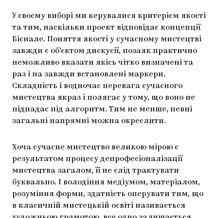
У своєму виборі ми керувалися критерієм якості
та тим, наскільки проект відповідає концепції
Бієнале. Поняття якості у сучасному мистецтві
завжди є об’єктом дискусії, позаяк практично
неможливо вказати якісь чітко визначені та
раз і на завжди встановлені маркери.
Складність і водночас перевага сучасного
мистецтва якраз і полягає у тому, що воно не
підпадає під алгоритм. Тим не менше, певні
загальні напрямні можна окреслити.
Хоча сучасне мистецтво великою мірою є
результатом процесу депрофесіоналізації
мистецтва загалом, її не слід трактувати
буквально. І володіння медіумом, матеріалом,
розуміння форми, здатність оперувати тим, що
в класичній мистецькій освіті називається
художньою грамотою, все одно залишається