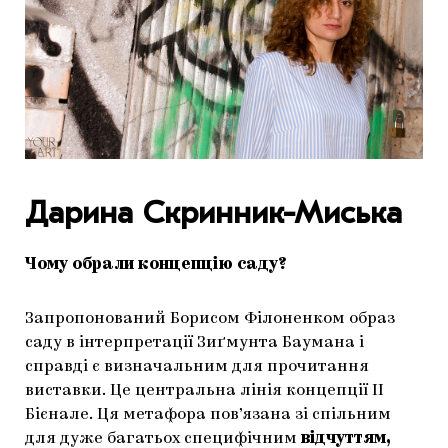
Дарина Скринник-Миська
Чому обрали концепцію саду?
Запропонований Борисом Філоненком образ
саду в інтерпретації Зиґмунта Баумана і
справді є визначальним для прочитання
виставки. Це центральна лінія концепції ІІ
Бієнале. Ця метафора пов’язана зі спільним
для дуже багатьох специфічним
відчуттям,