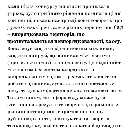
Коли після конкурсу ми стали працювати
утрьох, було прийнято рішення поєднати ці дві
концепції, позаяк насправді вони говорять про
дуже близькі речі, але з різних перспектив.
Сад
— впорядкована територія, що
протиставляється невпорядкованості, хаосу.
Вона існує завдяки відмінностям між ними,
завдяки напрузі, що виникає між різними
(протилежними?) станами світу. Ця відмінність
між світом без систем координат та
впорядкованим садом — результат кропіткої
роботи садівника, зусилля якого постають з
почуття дискомфортної невлаштованості світу.
Таким чином, метафора саду може бути
зчитана і як результат творчості, отриманої з
різниці потенціалів, спрямованої не на
руйнацію, а на те, щоб шукати чи творити
точки відліку, розвивати, плекати й доглядати.