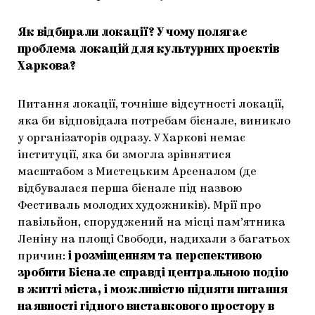
Як відбирали локації? У чому полягає
проблема локацій для культурних проєктів
Харкова?
Питання локації, точніше відсутності локації,
яка би відповідала потребам бієнале, виникло
у організаторів одразу. У Харкові немає
інституції, яка би змогла зрівнятися
масштабом з Мистецьким Арсеналом (де
відбувалася перша бієнале під назвою
Фестиваль молодих художників). Мрії про
павільйон, споруджений на місці пам’ятника
Леніну на площі Свободи, надихали з багатьох
причин:
і розміщенням та перспективою
зробити Бієнале справді центральною подію
в житті міста, і можливістю підняти питання
наявності гідного виставкового простору в