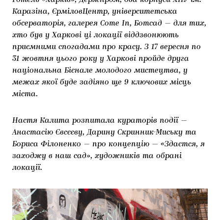
Готель «Харків», Держпром, два корпуси ХНУ ім.
Каразіна, ЄрміловЦентр, університетська
ЯК ПІДТРИМУВАТИ УКРАЇНСЬКЕ МИСТЕЦТВО
КНИЖКИ І ЖУРНАЛИ
ГАЛЕРЕЇ
обсерваторія, галерея Come In, Ботсад — для тих,
МАРІУПОЛЬСЬКІ МАРГІНАЛІЇ
АРТЦЕНТРИ
хто був у Харкові ці локації віддзвонюють
приємними спогадами про красу. З 17 вересня по
CARPATHIAN CULT ПРО РІЗДВЯНІ СВЯТА
31 жовтня цього року у Харкові пройде друга
національна Бієнале молодого мистецтва, у
межах якої буде задіяно ще 9 ключових місць
міста.
Настя Калита розпитала кураторів події —
Анастасію Євсєєву, Дарину Скринник-Миську та
Бориса Філоненко — про концепцію — «Здаєтся, я
заходжу в наш сад», художників та обрані
локації.