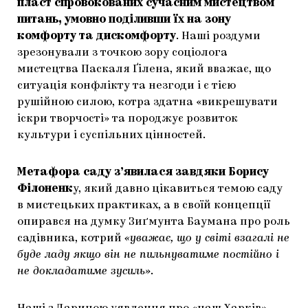
пласт спровокованих сучасним мистецтвом
питань, умовно поділивши їх на зону
комфорту та дискомфорту
. Наші роздуми
зрезонували з точкою зору соціолога
мистецтва Паскаля Ґілена, який вважає, що
ситуація конфлікту та незгоди і є тією
рушійною силою, котра здатна «викрешувати
іскри творчості» та породжує розвиток
культури і суспільних цінностей.
Метафора саду з’явилася завдяки Борису
Філоненк
у, який давно цікавиться темою саду
в мистецьких практиках, а в своїй концепції
опирався на думку Зиґмунта Баумана про роль
садівника, котрий
«уважає, що у світі взагалі не
буде ладу якщо він не пильнуватиме постійно і
не докладатиме зусиль»
.