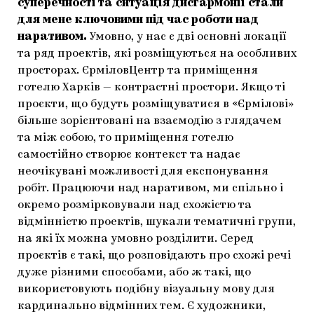
суперечності та ситуація дисгармонії стали
для мене ключовими під час роботи над
наративом.
Умовно, у нас є дві основні локації
та ряд проектів, які розміщуються на особливих
просторах. ЄрміловЦентр та приміщення
готелю Харків — контрастні простори. Якщо ті
проєкти, що будуть розміщуватися в «Єрмілові»
більше зорієнтовані на взаємодію з глядачем
та між собою, то приміщення готелю
самостійно створює контекст та надає
неочікувані можливості для експонування
робіт. Працюючи над наративом, ми спільно і
окремо розмірковували над схожістю та
відмінністю проектів, шукали тематичні групи,
на які їх можна умовно розділити. Серед
проєктів є такі, що розповідають про схожі речі
дуже різними способами, або ж такі, що
використовують подібну візуальну мову для
кардинально відмінних тем. Є художники,