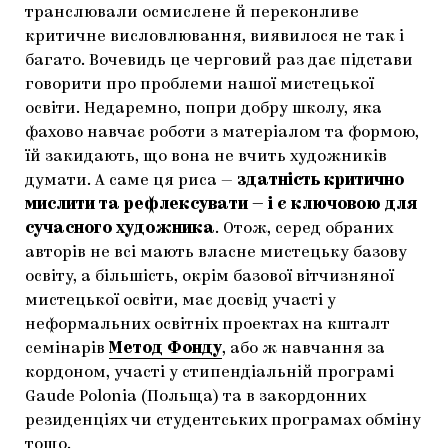
транслювали осмислене й переконливе
критичне висловлювання, виявилося не так і
багато. Вочевидь це черговий раз дає підстави
говорити про проблеми нашої мистецької
освіти. Недаремно, попри добру школу, яка
фахово навчає роботи з матеріалом та формою,
їй закидають, що вона не вчить художників
думати. А саме ця риса —
здатність критично
мислити та рефлексувати — і є ключовою для
сучасного художника
. Отож, серед обраних
авторів не всі мають власне мистецьку базову
освіту, а більшість, окрім базової вітчизняної
мистецької освіти, має досвід участі у
неформальних освітніх проектах на кшталт
семінарів
Метод Фонду
, або ж навчання за
кордоном, участі у стипендіальній програмі
Gaude Polonia (Польща) та в закордонних
резиденціях чи студентських програмах обміну
тощо.