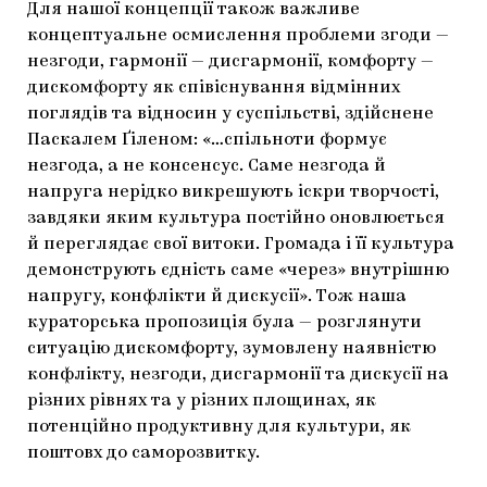
Для нашої концепції також важливе
концептуальне осмислення проблеми згоди —
незгоди, гармонії — дисгармонії, комфорту —
дискомфорту як співіснування відмінних
поглядів та відносин у суспільстві, здійснене
Паскалем Ґіленом: «…спільноти формує
незгода, а не консенсус. Саме незгода й
напруга нерідко викрешують іскри творчості,
завдяки яким культура постійно оновлюється
й переглядає свої витоки. Громада і її культура
демонструють єдність саме «через» внутрішню
напругу, конфлікти й дискусії». Тож наша
кураторська пропозиція була — розглянути
ситуацію дискомфорту, зумовлену наявністю
конфлікту, незгоди, дисгармонії та дискусії на
різних рівнях та у різних площинах, як
потенційно продуктивну для культури, як
поштовх до саморозвитку.