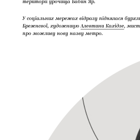
території урочища Бабин Яр.
У соціальних мережах відразу піднялася бурхл
Брежнєвої, художницю
Алевтини Кахідзе
, мис
про можливу нову назву метро.