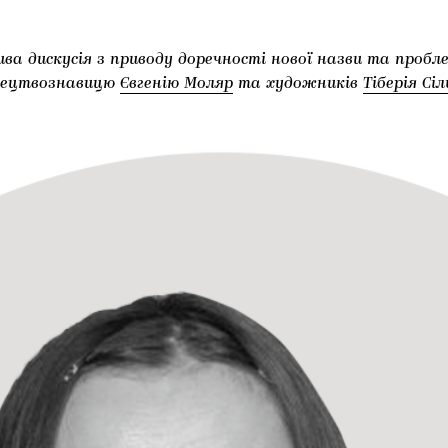
ива дискусія з приводу доречності нової назви та пробл
тецтвознавицю
Євгенію Моляр
та художників
Тіберія Сі