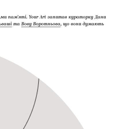
еми пам’яті. Your Art запитав кураторку Дани
льваші
та
Вову Воротньова
, що вони думають