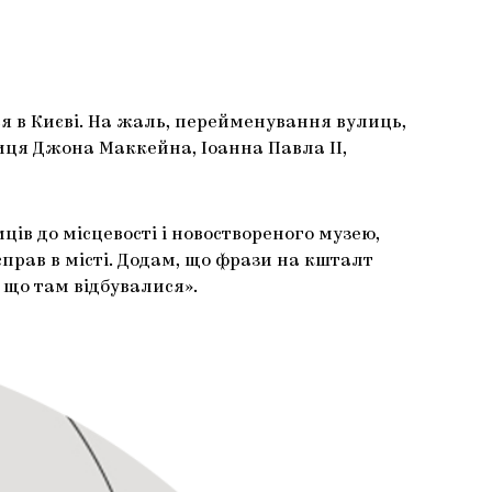
ся в Києві. На жаль, перейменування вулиць,
лиця Джона Маккейна, Іоанна Павла ІІ,
ців до місцевості і новоствореного музею,
рав в місті. Додам, що фрази на кшталт
 що там відбувалися».