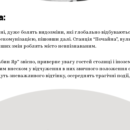
а:
нні, дуже болять видозміни, які глобально відбувають
декомунізацією, пішовши далі. Станція “Почайна”, ву
нших змін роблять місто невпізнаваним.
н Яр” звісно, приверне увагу гостей столиці і інозем
им внеском у відчуження в них звичного положення сп
уть зневажливого відтінку, осереднять трагічні події,