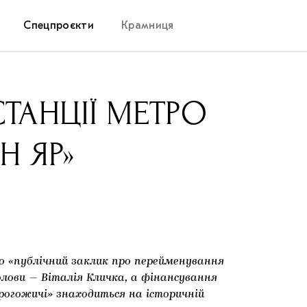
Спецпроєкти
Крамниця
Дослідницька платформа
ТАНЦІЇ МЕТРО
Запалення
Н ЯР»
Як підтримувати українське мистецтво
Маріупольські маргіналії
Carpathian Cult про різдвяні свята
о «публічний заклик про перейменування
голови — Віталія Кличка, а фінансування
огожичі» знаходиться на історичній