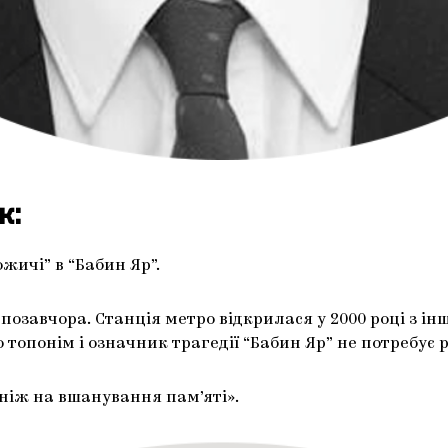
к:
жичі” в “Бабин Яр”.
озавчора. Станція метро відкрилася у 2000 році з інш
 топонім і означник трагедії “Бабин Яр” не потребує
 ніж на вшанування пам’яті».