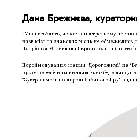
Дана Брежнєва, кураторк
«Мені особисто, як киянці в третьому поколі
назв міст та знакових місць не обмежились 
Патріарха Мстислава Скрипника та багато і
Перейменування станції “Дорогожичі” на “Баби
проте пересічним киянам воно буде наступн
“Зустрінемось на пероні Бабиного Яру” надад