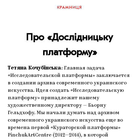
ЯК ПІДТРИМУВАТИ УКРАЇНСЬКЕ МИСТЕЦТВО
КНИЖКИ І ЖУРНАЛИ
КРАМНИЦЯ
ГАЛЕРЕЇ
МАРІУПОЛЬСЬКІ МАРГІНАЛІЇ
АРТЦЕНТРИ
Про «Дослідницьку
CARPATHIAN CULT ПРО РІЗДВЯНІ СВЯТА
платформу»
Тетяна Кочубінська
: Главная задача
«Исследовательской платформы» заключается
в создании архива современного украинского
искусства. Идея создать «Исследовательскую
платформу» принадлежит нашему
художественному директору — Бьорну
Гельдхофу. Мы начали думать над архивом
современного украинского искусства еще во
времена первой «Кураторской платформы»
PinchukArtCentre (2012—2014), в которой