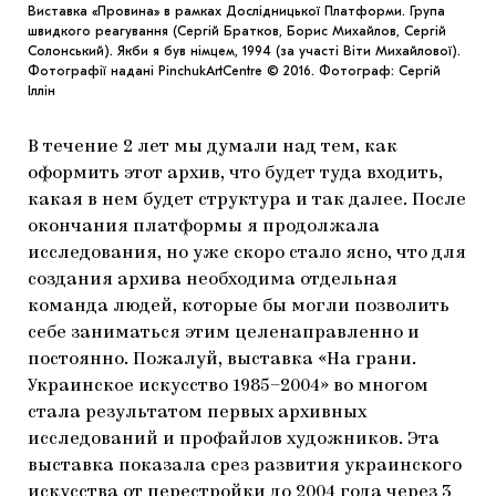
Виставка «Провина» в рамках Дослідницької Платформи. Група
швидкого реагування (Сергій Братков, Борис Михайлов, Сергій
Солонський). Якби я був німцем, 1994 (за участі Віти Михайлової).
Фотографії надані PinchukArtCentre © 2016. Фотограф: Сергій
Іллін
В течение 2 лет мы думали над тем, как
оформить этот архив, что будет туда входить,
какая в нем будет структура и так далее. После
окончания платформы я продолжала
исследования, но уже скоро стало ясно, что для
создания архива необходима отдельная
команда людей, которые бы могли позволить
себе заниматься этим целенаправленно и
постоянно. Пожалуй, выставка «На грани.
Украинское искусство 1985–2004» во многом
стала результатом первых архивных
исследований и профайлов художников. Эта
выставка показала срез развития украинского
искусства от перестройки до 2004 года через 3