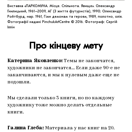
Виставка «ПАРКОМУНА. Місце. Спільнота. Явище». Олександр
Гнилицький, 1961–2009, АГ (З життя футуристів), 1990; Олександр
Ройтбурд, нар. 1961, Гімн демонам та героям, 1989, полотно, олія.
Фотографії надані PinchukArtCentre © 2016. Фотограф: Сергій
Іллін
Про кінцеву мету
Катерина Яковленко:
Темы не закончатся,
художники не закончатся… Если даже 90-е не
заканчиваются, и мы к нулевым даже еще не
подошли.
Мы сделали только 3 книги, но по каждому
художнику тоже можно делать отдельные
книги.
Галина Глеба:
Материала у нас книг на 20.