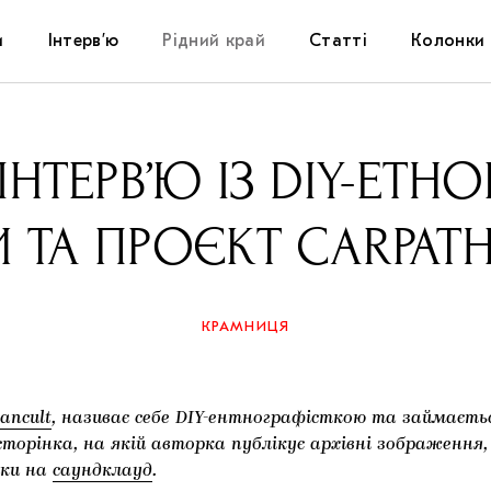
и
Інтерв’ю
Рідний край
Статті
Колонки
Художники
Фестивалі
Виставки
ІНТЕРВ’Ю ІЗ DIY-ЕТ
Куратори
Самоорганізації
Коментарі
 ТА ПРОЄКТ CARPAT
Архітектура
Освіта
Історії
Музика
Музеї
Конспекти
КРАМНИЦЯ
Кіно
Колекції
Книжки і журнали
ancult
, називає себе DIY-ентнографісткою та займаєт
Галереї
торінка, на якій авторка публікує архівні зображення,
ики на
саундклауд
.
Артцентри