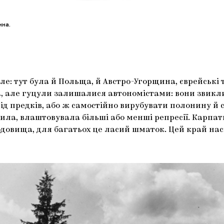
ина.
е: тут була й Польща, й Австро-Угорщина, єврейські т
а, але гуцули залишалися автономістами: вони звикли
ід предків, або ж самостійно вирубувати полонину й 
ла, влаштовувала більші або менші репресії. Карпати 
родовища, для багатьох це ласий шматок. Цей край н