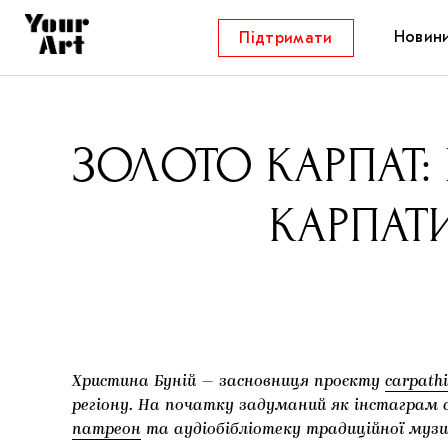
Новин
Підтримати
ЗОЛОТО КАРПАТ: 
КАРПАТИ
Христина Буній — засновниця проєкту
сarpathi
регіону. На початку задуманий як інстаграм с
патреон
та аудіобібліотеку традиційної муз