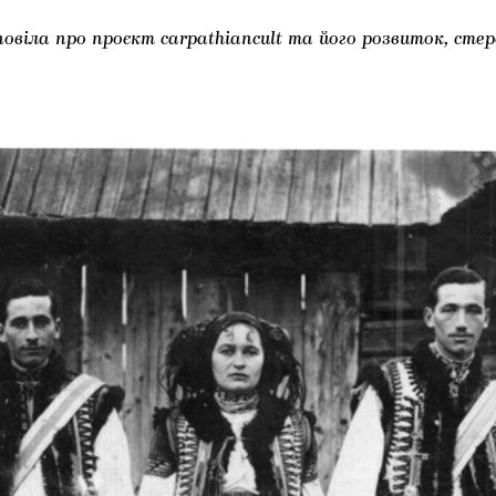
повіла про проєкт carpathiancult та його розвиток, ст