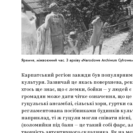
Яремче, міжвоєнний час. З архіву «Narodowe Archiwum Cyfrowe»
Карпатський регіон завжди був популярним ту
культури. Зазвичай це якась поверхнева, рек
хтось ще знає, що є лемки, бойки — у людей є
громадян може дати чітке означення, що це з
гуцульські ансамблі, сільські хори, гуртки 
регламентована посібниками будинків культур
наприклад, ті ж гуцули могли співати пісні,
(коломийки під баян — це такий собі фарс, ал
творчість автентичного складника. Як на ме