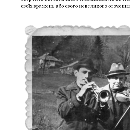
своїх вражень або свого невеликого оточення