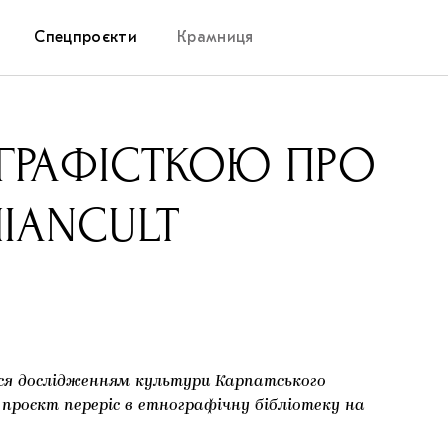
Спецпроєкти
Крамниця
Дослідницька платформа
НОГРАФІCТКОЮ ПРО
Запалення
HIANCULT
Як підтримувати українське мистецтво
Маріупольські маргіналії
Carpathian Cult про різдвяні свята
ься дослідженням культури Карпатського
 проєкт переріс в етнографічну бібліотеку на