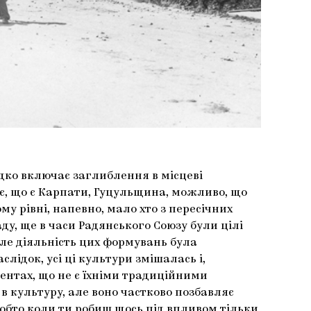
ідко включає заглиблення в місцеві
нає, що є Карпати, Гуцульщина, можливо, що
му рівні, напевно, мало хто з пересічних
ду, ще в часи Радянського Союзу були цілі
 але діяльність цих формувань була
лідок, усі ці культури змішалась і,
ментах, що не є їхніми традиційними
 в культуру, але воно частково позбавляє
Тобто коли ти робиш щось під впливом тільки