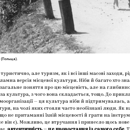
 (Польща).
ристично, але туризм, як і всі інші масові заходи, р
ламна версія місцевої культури. Ніби й багато хто з
 загальне поняття про цю місцевість, але на глибинно
а культура, з чого вона складається, тощо. До прикла
самоорганізації — ця культура ніби й підтримувалась,
и, на чолі яких стояли часто необізнані люди. Як нас
 що не притаманні їхній місцевості й грати на інстру
е він є). Можливо, це втручання і принесло щось нове
не,
автентичність — це проростання із самого себе
. 