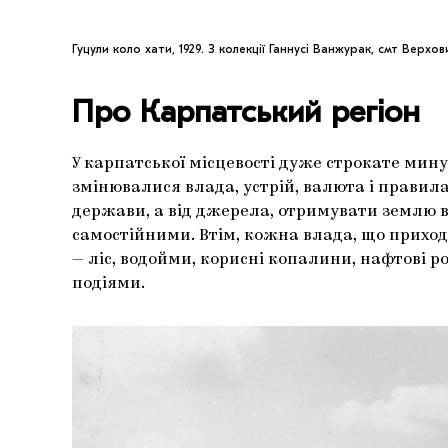
Гуцули коло хати, 1929. З колекції Ганнусі Ванжурак, смт Верхов
Про Карпатський регіон
У карпатської місцевості дуже строкате минул
змінювалися влада, устрій, валюта і правил
держави, а від джерела, отримувати землю в
самостійними. Втім, кожна влада, що приходи
— ліс, водойми, корисні копалини, нафтові 
подіями.