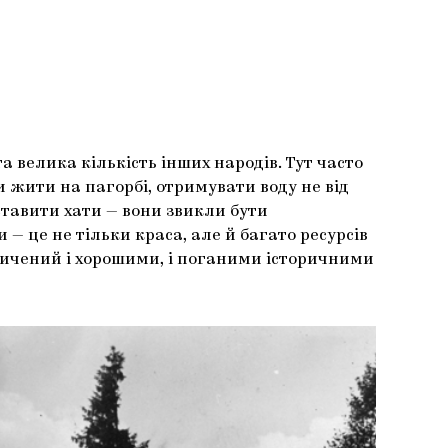
а велика кількість інших народів. Тут часто
 жити на пагорбі, отримувати воду не від
ставити хати — вони звикли бути
— це не тільки краса, але й багато ресурсів
асичений і хорошими, і поганими історичними