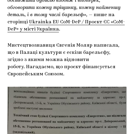
обстежити будівлю вздовж і впоперек,
обговорити кожну тріщинку, кожну найменшу
деталь, і в тому числі барельєф»,
— пише на
сторінці
Ukrainka EU CoM-DeP / Проєкт ЄС «CoM-
DeP» у місті Українка
.
Мистецтвознавиця Євгенія Моляр написала,
що в Палаці культури є ескізи барельєфу,
згідно з якими можна відновити
роботу. Нагадаємо, що проєкт фінансується
Європейським Союзом.