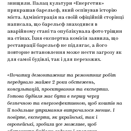
знищили. Палац культури «Енергетик»
ЯК ПІДТРИМУВАТИ УКРАЇНСЬКЕ МИСТЕЦТВО
КНИЖКИ І ЖУРНАЛИ
ГАЛЕРЕЇ
прикрашав барельєф, який оспівував історію
міста. Адміністрація на своїй офіційній сторінці
МАРІУПОЛЬСЬКІ МАРГІНАЛІЇ
АРТЦЕНТРИ
написала, що барельєф знаходився в
аварійному стані та опублікувала фото тріщин
CARPATHIAN CULT ПРО РІЗДВЯНІ СВЯТА
на стінах. Їхня експертна комісія заявила, що
реставрації барельєф не підлягає, а його
повторне встановлення може нести загрозу як
для самої будівлі, так і для перехожих.
«Початку демонтажних та ремонтних робіт
передувало майже 2 роки обстежень,
консультацій, проєктування та експертиз.
Готова будівля має бути в першу чергу
безпечною та енергоефективною, щоб коштів на
її подальше утримання витрачалося менше. І
повірте, експерти, як українські, так і
європейські, зробили усе можливе, щоб