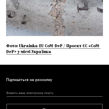
Фото:
Ukrainka EU CoM-DeP / Проєкт ЄС «CoM-
DeP» у місті Українка
Підпишіться на розсилку