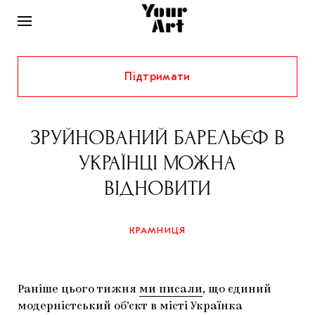
Підтримати
НОВИНИ
ІНТЕРВ’Ю
ЗРУЙНОВАНИЙ БАРЕЛЬЄФ В
ХУДОЖНИКИ
УКРАЇНЦІ МОЖНА
РІДНИЙ КРАЙ
ФЕСТИВАЛІ
КУРАТОРИ
ВІДНОВИТИ
СТАТТІ
САМООРГАНІЗАЦІЇ
АРХІТЕКТУРА
ВИСТАВКИ
КОЛОНКИ
КРАМНИЦЯ
КОМЕНТАРІ
МУЗИКА
ОСВІТА
СПЕЦПРОЄКТИ
ДОСЛІДНИЦЬКА ПЛАТФОРМА
ІСТОРІЇ
МУЗЕЇ
КІНО
КРАМНИЦЯ
Раніше цього тижня
ми писали
, що єдиний
ЗАПАЛЕННЯ
КОНСПЕКТИ
КОЛЕКЦІЇ
модерністський об’єкт в місті Українка