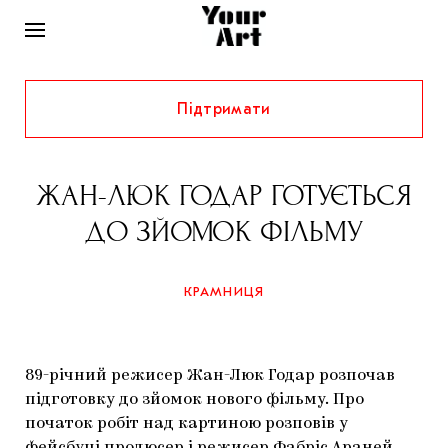
Підтримати
НОВИНИ
ІНТЕРВ’Ю
ЖАН-ЛЮК ГОДАР ГОТУЄТЬСЯ
ХУДОЖНИКИ
ДО ЗЙОМОК ФІЛЬМУ
РІДНИЙ КРАЙ
ФЕСТИВАЛІ
КУРАТОРИ
СТАТТІ
КРАМНИЦЯ
САМООРГАНІЗАЦІЇ
АРХІТЕКТУРА
ВИСТАВКИ
КОЛОНКИ
КОМЕНТАРІ
МУЗИКА
ОСВІТА
СПЕЦПРОЄКТИ
89-річний режисер Жан-Люк Годар розпочав
ДОСЛІДНИЦЬКА ПЛАТФОРМА
ІСТОРІЇ
МУЗЕЇ
КІНО
підготовку до зйомок нового фільму. Про
КРАМНИЦЯ
початок робіт над картиною розповів у
ЗАПАЛЕННЯ
КОНСПЕКТИ
КОЛЕКЦІЇ