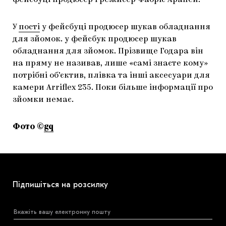
фейсбуці продюсер і режисер Фабріс Араней.
ЯК ПІДТРИМУВАТИ УКРАЇНСЬКЕ МИСТЕЦТВО
КНИЖКИ І ЖУРНАЛИ
ГАЛЕРЕЇ
У
пості
у фейсбуці продюсер шукав обладнання
МАРІУПОЛЬСЬКІ МАРГІНАЛІЇ
АРТЦЕНТРИ
для зйомок. у фейсбук продюсер шукав
обладнання для зйомок. Прізвище Годара він
CARPATHIAN CULT ПРО РІЗДВЯНІ СВЯТА
на пряму не називав, лише «самі знаєте кому»
потрібні об’єктив, плівка та інші аксесуари для
камери Arriflex 235. Поки більше інформації про
зйомки немає.
Фото ©
gq
Підпишіться на розсилку