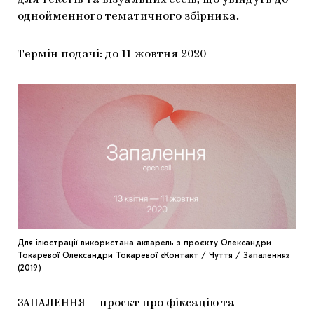
для текстів та візуальних есеїв, що увійдуть до
ЯК ПІДТРИМУВАТИ УКРАЇНСЬКЕ МИСТЕЦТВО
КНИЖКИ І ЖУРНАЛИ
ГАЛЕРЕЇ
однойменного тематичного збірника.
МАРІУПОЛЬСЬКІ МАРГІНАЛІЇ
АРТЦЕНТРИ
Термін подачі: до 11 жовтня 2020
CARPATHIAN CULT ПРО РІЗДВЯНІ СВЯТА
Для ілюстрації використана акварель з проєкту Олександри
Токаревої Олександри Токаревої «Контакт / Чуття / Запалення»
(2019)
ЗАПАЛЕННЯ — проєкт про фіксацію та