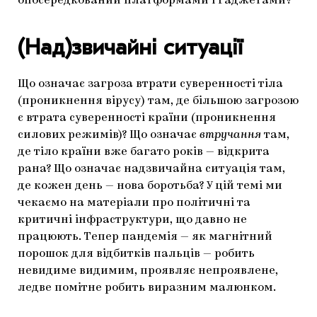
опосередкований платформами і гаджетами?
(Над)звичайні ситуації
Що означає загроза втрати суверенності тіла
(проникнення вірусу) там, де більшою загрозою
є втрата суверенності країни (проникнення
силових режимів)? Що означає
втручання
там,
де тіло країни вже багато років — відкрита
рана? Що означає надзвичайна ситуація там,
де кожен день — нова боротьба? У цій темі ми
чекаємо на матеріали про політичні та
критичні інфраструктури, що давно не
працюють. Тепер пандемія — як магнітний
порошок для відбитків пальців — робить
невидиме видимим, проявляє непроявлене,
ледве помітне робить виразним малюнком.