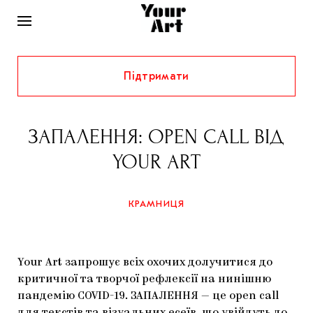
Підтримати
НОВИНИ
ІНТЕРВ’Ю
ЗАПАЛЕННЯ: OPEN CALL ВІД
ХУДОЖНИКИ
YOUR ART
РІДНИЙ КРАЙ
ФЕСТИВАЛІ
КУРАТОРИ
СТАТТІ
КРАМНИЦЯ
САМООРГАНІЗАЦІЇ
АРХІТЕКТУРА
ВИСТАВКИ
КОЛОНКИ
КОМЕНТАРІ
МУЗИКА
ОСВІТА
СПЕЦПРОЄКТИ
Your Art запрошує всіх охочих долучитися до
ДОСЛІДНИЦЬКА ПЛАТФОРМА
ІСТОРІЇ
МУЗЕЇ
КІНО
критичної та творчої рефлексії на нинішню
КРАМНИЦЯ
пандемію COVID-19. ЗАПАЛЕННЯ — це open call
ЗАПАЛЕННЯ
КОНСПЕКТИ
КОЛЕКЦІЇ