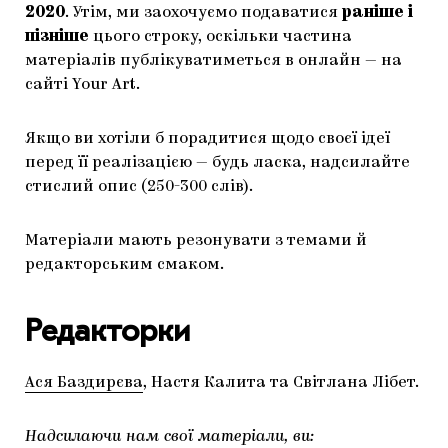
2020
. Утім, ми заохочуємо подаватися
раніше і
пізніше
цього строку, оскільки частина
матеріалів публікуватиметься в онлайн — на
сайті Your Art.
Якщо ви хотіли б порадитися щодо своєї ідеї
перед її реалізацією — будь ласка, надсилайте
стислий опис (250-300 слів).
Матеріали мають резонувати з темами й
редакторським смаком.
Редакторки
Ася Баздирєва
, Настя Калита та Світлана Лібет.
Надсилаючи нам свої матеріали, ви: