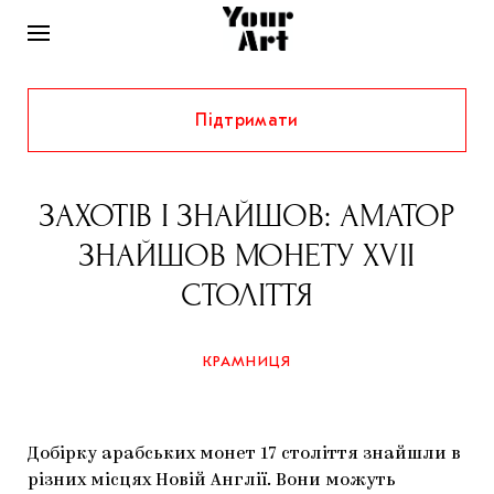
Підтримати
НОВИНИ
ІНТЕРВ’Ю
ЗАХОТІВ І ЗНАЙШОВ: АМАТОР
ХУДОЖНИКИ
ЗНАЙШОВ МОНЕТУ XVII
РІДНИЙ КРАЙ
ФЕСТИВАЛІ
КУРАТОРИ
СТОЛІТТЯ
СТАТТІ
САМООРГАНІЗАЦІЇ
АРХІТЕКТУРА
ВИСТАВКИ
КОЛОНКИ
КРАМНИЦЯ
КОМЕНТАРІ
МУЗИКА
ОСВІТА
СПЕЦПРОЄКТИ
ДОСЛІДНИЦЬКА ПЛАТФОРМА
ІСТОРІЇ
МУЗЕЇ
КІНО
КРАМНИЦЯ
Добірку арабських монет 17 століття знайшли в
ЗАПАЛЕННЯ
КОНСПЕКТИ
КОЛЕКЦІЇ
різних місцях Новій Англії. Вони можуть