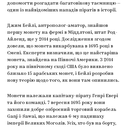
допомогти розгадати багатовікову таємницю —
ЯК ПІДТРИМУВАТИ УКРАЇНСЬКЕ МИСТЕЦТВО
КНИЖКИ І ЖУРНАЛИ
ГАЛЕРЕЇ
один із найвідоміших нападів піратів в історії.
МАРІУПОЛЬСЬКІ МАРГІНАЛІЇ
АРТЦЕНТРИ
Джим Бейлі, антрополог-аматор, знайшов
CARPATHIAN CULT ПРО РІЗДВЯНІ СВЯТА
першу монету на фермі в Міддлтоні, штат Род-
Айленд, ще у 2014 році. Дослідження згодом
довели, що монета викарбувана в 1693 році в
Ємені. Експерти визначили, що це найстаріша
монета, знайдена на Півночі Америки. З 2014
року на північному сході США було виявлено
близько 15 арабських монет, і Бейлі розробив
нову теорію щодо того, як вони там опинились.
Монети належали капітану-пірату Генрі Евері
та його команді. 7 вересня 1695 року вони
захопили добре озброєний торговий корабель
Ganj-i-Sawai, що належав 6-му падишаху
імперії Великих Моголів. Усіх, хто був на борту,