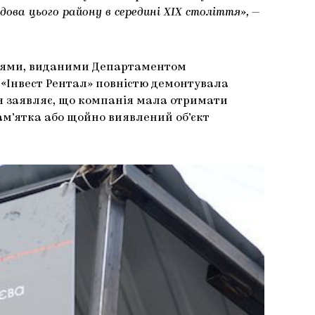
дова цього району в середині XIX століття»,
—
еннями, виданими Департаментом
я «Інвест Рентал» повністю демонтувала
ія заявляє, що компанія мала отримати
ам’ятка або щойно виявлений об’єкт