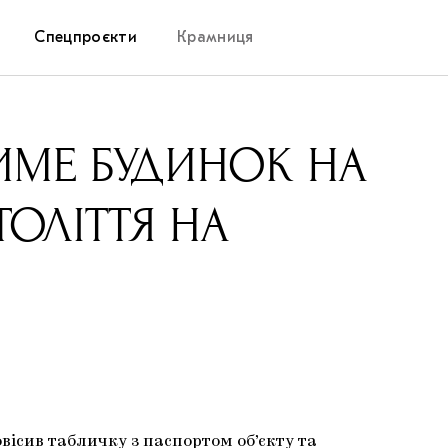
Спецпроєкти
Крамниця
Дослідницька платформа
ИМЕ БУДИНОК НА
Запалення
ТОЛІТТЯ НА
Як підтримувати українське мистецтво
Маріупольські маргіналії
Carpathian Cult про різдвяні свята
вісив табличку з паспортом об’єкту та