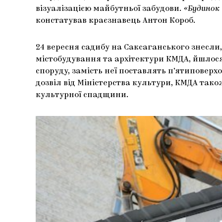
візуалізацією майбутньої забудови.
«Будинок 
констатував краєзнавець Антон Короб.
24 вересня садибу на Саксаганського знесл
містобудування та архітектури КМДА, йшлося
споруду, замість неї поставлять п’ятиповер
дозвіл від Міністерства культури, КМДА так
культурної спадщини.