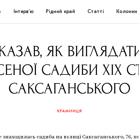
и
Інтерв’ю
Рідний край
Статті
Колонки
Художники
Фестивалі
Виставки
КАЗАВ, ЯК ВИГЛЯДАТ
Куратори
Самоорганізації
Коментарі
СЕНОЇ САДИБИ ХІХ С
Архітектура
Освіта
Історії
САКСАГАНСЬКОГО
Музика
Музеї
Конспекти
Кіно
Колекції
Книжки і журнали
КРАМНИЦЯ
Галереї
Артцентри
е знаходилась садиба на вулиці Саксаганського, 76, по