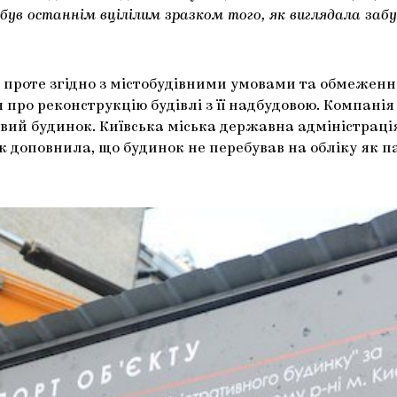
був останнім вцілілим зразком того, як виглядала забу
и, проте згідно з містобудівними умовами та обмеж
 про реконструкцію будівлі з її надбудовою. Компані
ховий будинок. Київська міська державна адміністрац
ож доповнила, що будинок не перебував на обліку як п