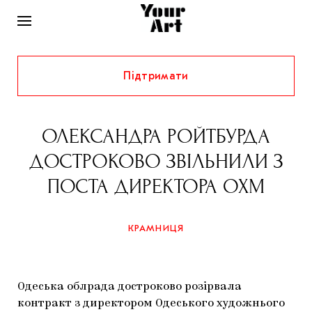
Підтримати
НОВИНИ
ІНТЕРВ’Ю
ОЛЕКСАНДРА РОЙТБУРДА
ХУДОЖНИКИ
ДОСТРОКОВО ЗВІЛЬНИЛИ З
РІДНИЙ КРАЙ
ФЕСТИВАЛІ
КУРАТОРИ
ПОСТА ДИРЕКТОРА ОХМ
СТАТТІ
САМООРГАНІЗАЦІЇ
АРХІТЕКТУРА
ВИСТАВКИ
КОЛОНКИ
КРАМНИЦЯ
КОМЕНТАРІ
МУЗИКА
ОСВІТА
СПЕЦПРОЄКТИ
ДОСЛІДНИЦЬКА ПЛАТФОРМА
ІСТОРІЇ
МУЗЕЇ
КІНО
КРАМНИЦЯ
Одеська облрада достроково розірвала
ЗАПАЛЕННЯ
КОНСПЕКТИ
КОЛЕКЦІЇ
контракт з директором Одеського художнього