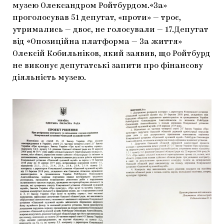
музею Олександром Ройтбурдом.«За»
ЯК ПІДТРИМУВАТИ УКРАЇНСЬКЕ МИСТЕЦТВО
КНИЖКИ І ЖУРНАЛИ
ГАЛЕРЕЇ
проголосував 51 депутат, «проти» — троє,
утримались — двоє, не голосували — 17.Депутат
МАРІУПОЛЬСЬКІ МАРГІНАЛІЇ
АРТЦЕНТРИ
від «Опозиційна платформа — За життя»
Олексій Кобильніков, який заявив, що Ройтбурд
CARPATHIAN CULT ПРО РІЗДВЯНІ СВЯТА
не виконує депутатські запити про фінансову
діяльність музею.