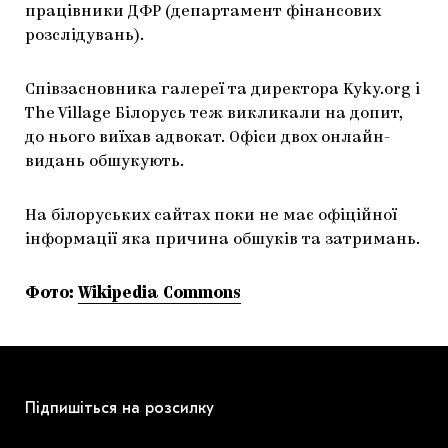
працівники ДФР (департамент фінансових
ЯК ПІДТРИМУВАТИ УКРАЇНСЬКЕ МИСТЕЦТВО
КНИЖКИ І ЖУРНАЛИ
ГАЛЕРЕЇ
розслідувань).
МАРІУПОЛЬСЬКІ МАРГІНАЛІЇ
АРТЦЕНТРИ
Співзасновника галереї та директора Kyky.org і
CARPATHIAN CULT ПРО РІЗДВЯНІ СВЯТА
The Village Білорусь теж викликали на допит,
до нього виїхав адвокат. Офіси двох онлайн-
видань обшукують.
На білоруських сайтах поки не має офіційної
інформації яка причина обшуків та затримань.
Фото:
Wikipedia Commons
Підпишіться на розсилку