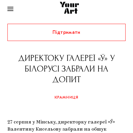
Підтримати
НОВИНИ
ІНТЕРВ’Ю
ДИРЕКТОКУ ГАЛЕРЕЇ «Ў» У
ХУДОЖНИКИ
БІЛОРУСІ ЗАБРАЛИ НА
РІДНИЙ КРАЙ
ФЕСТИВАЛІ
КУРАТОРИ
ДОПИТ
СТАТТІ
САМООРГАНІЗАЦІЇ
АРХІТЕКТУРА
ВИСТАВКИ
КОЛОНКИ
КРАМНИЦЯ
КОМЕНТАРІ
МУЗИКА
ОСВІТА
СПЕЦПРОЄКТИ
ДОСЛІДНИЦЬКА ПЛАТФОРМА
ІСТОРІЇ
МУЗЕЇ
КІНО
КРАМНИЦЯ
27 серпня у Мінську, директорку галереї «Ў»
ЗАПАЛЕННЯ
КОНСПЕКТИ
КОЛЕКЦІЇ
Валентину Кисельову забрали на обшук