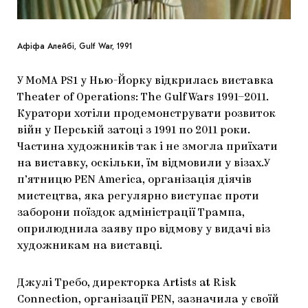
Афіфа Алейбі, Gulf War, 1991
У MoMA PS1 у Нью-Йорку відкрилась виставка
Theater of Operations: The Gulf Wars 1991–2011.
Куратори хотіли продемонструвати розвиток
війн у Перській затоці з 1991 по 2011 роки.
Частина художників так і не змогла приїхати
на виставку, оскільки, їм відмовили у візах.У
п’ятницю PEN America, організація діячів
мистецтва, яка регулярно виступає проти
заборони поїздок адміністрації Трампа,
оприлюднила заяву про відмову у видачі віз
художникам на виставці.
Джулі Требо, директорка Artists at Risk
Connection, організації PEN, зазначила у своїй