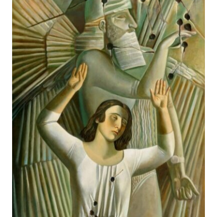
ЯК ПІДТРИМУВАТИ УКРАЇНСЬКЕ МИСТЕЦТВО
КНИЖКИ І ЖУРНАЛИ
ГАЛЕРЕЇ
МАРІУПОЛЬСЬКІ МАРГІНАЛІЇ
АРТЦЕНТРИ
CARPATHIAN CULT ПРО РІЗДВЯНІ СВЯТА