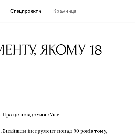
Спецпроєкти
Крамниця
Дослідницька платформа
ЕНТУ, ЯКОМУ 18
Запалення
Як підтримувати українське мистецтво
Маріупольські маргіналії
Carpathian Cult про різдвяні свята
. Про це
повідомляє
Vice.
 Знайшли інструмент понад 90 років тому,