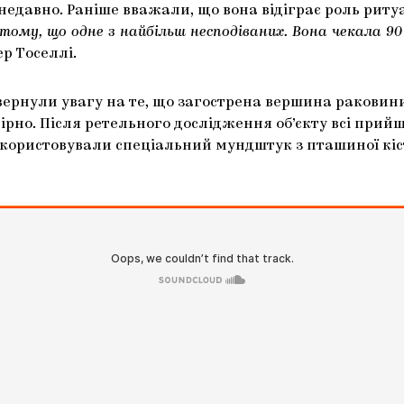
едавно. Раніше вважали, що вона відіграє роль риту
 тому, що одне з найбільш несподіваних. Вона чекала 90 
р Тоселлі.
звернули увагу на те, що загострена вершина раковини
но. Після ретельного дослідження об’єкту всі прийш
користовували спеціальний мундштук з пташиної кі