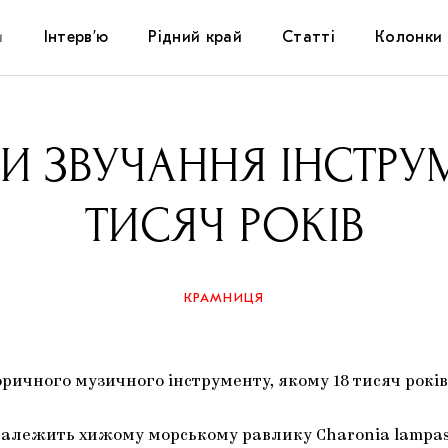
и
Інтерв’ю
Рідний край
Статті
Колонки
Художники
Фестивалі
Виставки
И ЗВУЧАННЯ ІНСТРУМ
Куратори
Самоорганізації
Коментарі
ТИСЯЧ РОКІВ
Архітектура
Освіта
Історії
Музика
Музеї
Конспекти
КРАМНИЦЯ
Кіно
Колекції
Книжки і журнали
ричного музичного інструменту, якому 18 тисяч років
Галереї
алежить хижому морському равлику Charonia lampas.
Артцентри