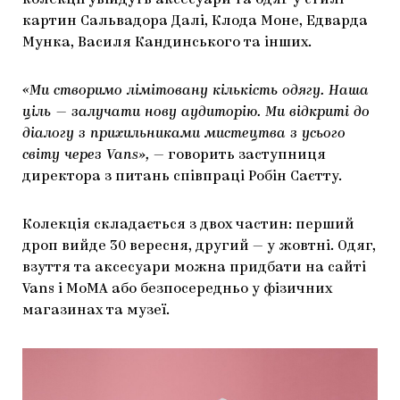
колекції увійдуть аксесуари та одяг у стилі
картин Сальвадора Далі, Клода Моне, Едварда
ЯК ПІДТРИМУВАТИ УКРАЇНСЬКЕ МИСТЕЦТВО
КНИЖКИ І ЖУРНАЛИ
ГАЛЕРЕЇ
Мунка, Василя Кандинського та інших.
МАРІУПОЛЬСЬКІ МАРГІНАЛІЇ
АРТЦЕНТРИ
«Ми створимо лімітовану кількість одягу. Наша
CARPATHIAN CULT ПРО РІЗДВЯНІ СВЯТА
ціль — залучати нову аудиторію. Ми відкриті до
діалогу з прихильниками мистецтва з усього
світу через Vans»,
— говорить заступниця
директора з питань співпраці Робін Саєтту.
Колекція складається з двох частин: перший
дроп вийде 30 вересня, другий — у жовтні. Одяг,
взуття та аксесуари можна придбати на сайті
Vans і MoMA або безпосередньо у фізичних
магазинах та музеї.