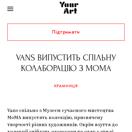
Підтримати
НОВИНИ
ІНТЕРВ’Ю
VANS ВИПУСТИТЬ СПІЛЬНУ
ХУДОЖНИКИ
КОЛАБОРАЦІЮ З MOMA
РІДНИЙ КРАЙ
ФЕСТИВАЛІ
КУРАТОРИ
СТАТТІ
КРАМНИЦЯ
САМООРГАНІЗАЦІЇ
АРХІТЕКТУРА
ВИСТАВКИ
КОЛОНКИ
КОМЕНТАРІ
МУЗИКА
ОСВІТА
СПЕЦПРОЄКТИ
Vans спільно з Музеєм сучасного мистецтва
ДОСЛІДНИЦЬКА ПЛАТФОРМА
ІСТОРІЇ
МУЗЕЇ
КІНО
MoMA випустять колекцію, присвячену
КРАМНИЦЯ
творчості різних художників. Окрім взуття до
ЗАПАЛЕННЯ
КОНСПЕКТИ
КОЛЕКЦІЇ