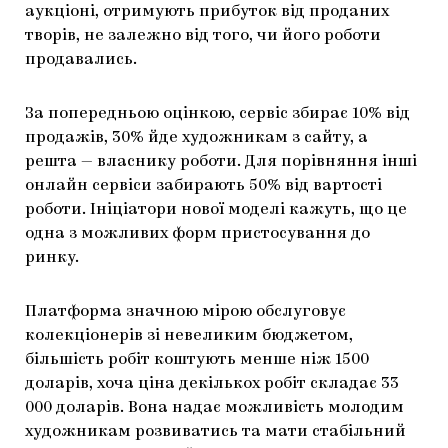
аукціоні, отримують прибуток від проданих
ЯК ПІДТРИМУВАТИ УКРАЇНСЬКЕ МИСТЕЦТВО
КНИЖКИ І ЖУРНАЛИ
ГАЛЕРЕЇ
творів, не залежно від того, чи його роботи
продавались.
МАРІУПОЛЬСЬКІ МАРГІНАЛІЇ
АРТЦЕНТРИ
CARPATHIAN CULT ПРО РІЗДВЯНІ СВЯТА
За попередньою оцінкою, сервіс збирає 10% від
продажів, 30% йде художникам з сайту, а
решта — власнику роботи. Для порівняння інші
онлайн сервіси забирають 50% від вартості
роботи. Ініціатори нової моделі кажуть, що це
одна з можливих форм пристосування до
ринку.
Платформа значною мірою обслуговує
колекціонерів зі невеликим бюджетом,
більшість робіт коштують менше ніж 1500
доларів, хоча ціна декількох робіт складає 33
000 доларів. Вона надає можливість молодим
художникам розвиватись та мати стабільний