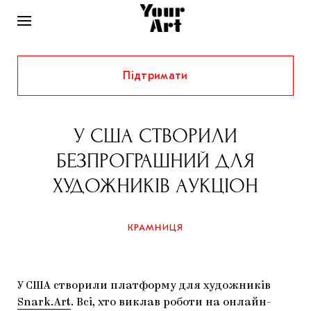
Підтримати
НОВИНИ
ІНТЕРВ’Ю
У США СТВОРИЛИ
ХУДОЖНИКИ
БЕЗПРОГРАШНИЙ ДЛЯ
РІДНИЙ КРАЙ
ФЕСТИВАЛІ
КУРАТОРИ
ХУДОЖНИКІВ АУКЦІОН
СТАТТІ
САМООРГАНІЗАЦІЇ
АРХІТЕКТУРА
ВИСТАВКИ
КОЛОНКИ
КРАМНИЦЯ
КОМЕНТАРІ
МУЗИКА
ОСВІТА
СПЕЦПРОЄКТИ
ДОСЛІДНИЦЬКА ПЛАТФОРМА
ІСТОРІЇ
МУЗЕЇ
КІНО
КРАМНИЦЯ
У США створили платформу для художників
ЗАПАЛЕННЯ
КОНСПЕКТИ
КОЛЕКЦІЇ
Snark.Art
. Всі, хто виклав роботи на онлайн-