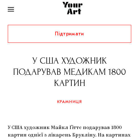
Підтримати
НОВИНИ
ІНТЕРВ’Ю
У США ХУДОЖНИК
ХУДОЖНИКИ
ПОДАРУВАВ МЕДИКАМ 1800
РІДНИЙ КРАЙ
ФЕСТИВАЛІ
КУРАТОРИ
КАРТИН
СТАТТІ
САМООРГАНІЗАЦІЇ
АРХІТЕКТУРА
ВИСТАВКИ
КОЛОНКИ
КРАМНИЦЯ
КОМЕНТАРІ
МУЗИКА
ОСВІТА
СПЕЦПРОЄКТИ
ДОСЛІДНИЦЬКА ПЛАТФОРМА
ІСТОРІЇ
МУЗЕЇ
КІНО
КРАМНИЦЯ
У США художник Майкл Ґіттс подарував 1800
ЗАПАЛЕННЯ
КОНСПЕКТИ
КОЛЕКЦІЇ
картин однієї з лікарень Брукліну. На картинах