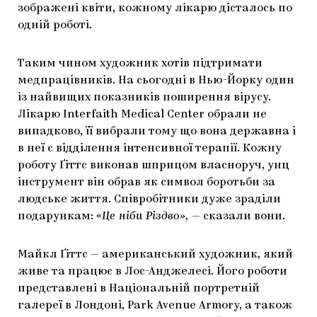
зображені квіти, кожному лікарю дісталось по
ЯК ПІДТРИМУВАТИ УКРАЇНСЬКЕ МИСТЕЦТВО
КНИЖКИ І ЖУРНАЛИ
ГАЛЕРЕЇ
одній роботі.
МАРІУПОЛЬСЬКІ МАРГІНАЛІЇ
АРТЦЕНТРИ
Таким чином художник хотів підтримати
CARPATHIAN CULT ПРО РІЗДВЯНІ СВЯТА
медпрацівників. На сьогодні в Нью-Йорку один
із найвищих показників поширення вірусу.
Лікарю Interfaith Medical Center обрали не
випадково, її вибрали тому що вона державна і
в неї є відділення інтенсивної терапії. Кожну
роботу Ґіттс виконав шприцом власноруч, унц
інструмент він обрав як символ боротьби за
людське життя. Співробітники дуже зраділи
подарункам:
«Це ніби Різдво»,
— сказали вони.
Майкл Ґіттс — американський художник, який
живе та працює в Лос-Анджелесі. Його роботи
представлені в Національній портретній
галереї в Лондоні, Park Avenue Armory, а також