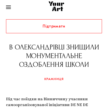
Підтримати
НОВИНИ
ІНТЕРВ’Ю
В ОЛЕКСАНДРІВЦІ ЗНИЩИЛИ
ХУДОЖНИКИ
МОНУМЕНТАЛЬНЕ
РІДНИЙ КРАЙ
ФЕСТИВАЛІ
КУРАТОРИ
ОЗДОБЛЕННЯ ШКОЛИ
СТАТТІ
САМООРГАНІЗАЦІЇ
АРХІТЕКТУРА
ВИСТАВКИ
КОЛОНКИ
КРАМНИЦЯ
КОМЕНТАРІ
МУЗИКА
ОСВІТА
СПЕЦПРОЄКТИ
ДОСЛІДНИЦЬКА ПЛАТФОРМА
ІСТОРІЇ
МУЗЕЇ
КІНО
КРАМНИЦЯ
Під час поїздки на Вінниччину учасники
ЗАПАЛЕННЯ
КОНСПЕКТИ
КОЛЕКЦІЇ
самоорганізовуваної ініціативи DE NE DE