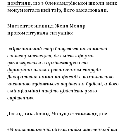
помітили
, що з Олександрівської школи зник
ЯК ПІДТРИМУВАТИ УКРАЇНСЬКЕ МИСТЕЦТВО
КНИЖКИ І ЖУРНАЛИ
ГАЛЕРЕЇ
монументальний твір, його замалювали.
МАРІУПОЛЬСЬКІ МАРГІНАЛІЇ
АРТЦЕНТРИ
Мистецтвознавиця
Женя Моляр
CARPATHIAN CULT ПРО РІЗДВЯНІ СВЯТА
прокоментувала ситуацію:
«Оригінальний твір базується на понятті
синтезу мистецтв, де зміст і форма
узгоджуються з архітектурою та
функціональним призначенням споруди.
Декоративне панно на фасаді є комплексною
частиною художнього вирішення будівлі, а його
зміна(заміна) нищіть цілісність цього
вирішення».
Дослідник
Леонід Марущак
також додав:
«Монументальний об’єкт окрім мистецької та