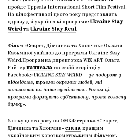
У швецькому місті Уппсала з 24-27 жовтня
пройде Uppsala International Short Film Festival.
ЯК ПІДТРИМУВАТИ УКРАЇНСЬКЕ МИСТЕЦТВО
КНИЖКИ І ЖУРНАЛИ
ГАЛЕРЕЇ
На кінофестивалі цього року представлять
МАРІУПОЛЬСЬКІ МАРГІНАЛІЇ
АРТЦЕНТРИ
одразу дві українські програми:
Ukraine Stay
Weird
та
Ukraine Stay Real
.
CARPATHIAN CULT ПРО РІЗДВЯНІ СВЯТА
Фільм «Секрет, Дівчинка та Хлопчик» Оксани
Казьміної увійшов до програми Ukraine Stay
Weird.Програмна директорка WIZ-ART Ольга
Райтер
написала
на своїй сторінці у
Facebook:
«UKRAINE STAY WEIRD – це подорож у
підсвідоме, травми окремих людей, які
впливають на наше суспільство. Разом ці
програми формують суб’єктивну, проте голосну
думку»
.
Улітку цього року на ОМКФ стрічка «Секрет,
Дівчинка та Хлопчик»
стала
кращим
українським короткометражним фільмом.