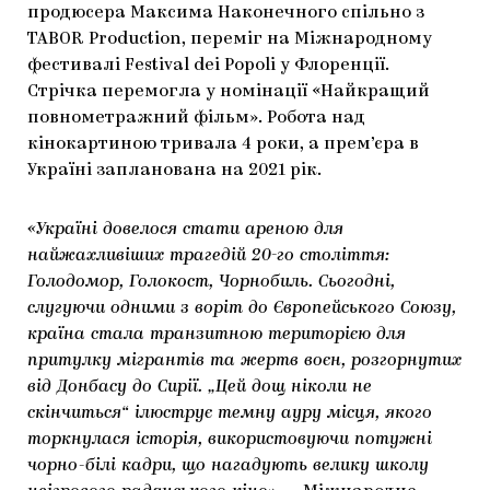
продюсера Максима Наконечного спільно з
ЯК ПІДТРИМУВАТИ УКРАЇНСЬКЕ МИСТЕЦТВО
КНИЖКИ І ЖУРНАЛИ
ГАЛЕРЕЇ
TABOR Production, переміг на Міжнародному
фестивалі Festival dei Popoli у Флоренції.
МАРІУПОЛЬСЬКІ МАРГІНАЛІЇ
АРТЦЕНТРИ
Стрічка перемогла у номінації «Найкращий
повнометражний фільм». Робота над
CARPATHIAN CULT ПРО РІЗДВЯНІ СВЯТА
кінокартиною тривала 4 роки, а прем’єра в
Україні запланована на 2021 рік.
«Україні довелося стати ареною для
найжахливіших трагедій 20-го століття:
Голодомор, Голокост, Чорнобиль. Сьогодні,
слугуючи одними з воріт до Європейського Союзу,
країна стала транзитною територією для
притулку мігрантів та жертв воєн, розгорнутих
від Донбасу до Сирії. „Цей дощ ніколи не
скінчиться“ ілюструє темну ауру місця, якого
торкнулася історія, використовуючи потужні
чорно-білі кадри, що нагадують велику школу