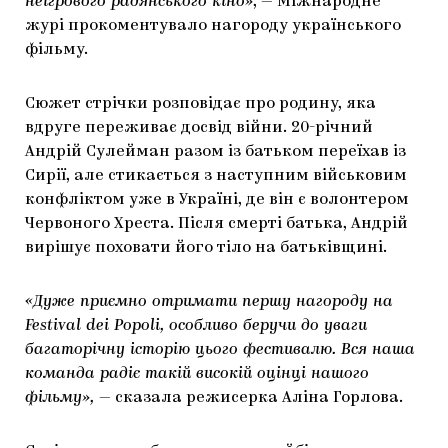
неігрового радянського кіно»
, — Міжнародне
журі прокоментувало нагороду українського
фільму.
Сюжет стрічки розповідає про родину, яка
вдруге переживає досвід війни. 20-річний
Андрій Сулейман разом із батьком переїхав із
Сирії, але стикається з наступним військовим
конфліктом уже в Україні, де він є волонтером
Червоного Хреста. Після смерті батька, Андрій
вирішує поховати його тіло на батьківщині.
«Дуже приємно отримати першу нагороду на
Festival dei Popoli, особливо беручи до уваги
багаторічну історію цього фестивалю. Вся наша
команда радіє такій високій оцінці нашого
фільму»,
— сказала режисерка Аліна Горлова.