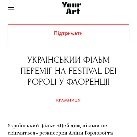
Підтримати
НОВИНИ
ІНТЕРВ’Ю
УКРАЇНСЬКИЙ ФІЛЬМ
ХУДОЖНИКИ
ПЕРЕМІГ НА FESTIVAL DEI
РІДНИЙ КРАЙ
ФЕСТИВАЛІ
КУРАТОРИ
POPOLI У ФЛОРЕНЦІЇ
СТАТТІ
САМООРГАНІЗАЦІЇ
АРХІТЕКТУРА
ВИСТАВКИ
КОЛОНКИ
КРАМНИЦЯ
КОМЕНТАРІ
МУЗИКА
ОСВІТА
СПЕЦПРОЄКТИ
ДОСЛІДНИЦЬКА ПЛАТФОРМА
ІСТОРІЇ
МУЗЕЇ
КІНО
КРАМНИЦЯ
Український фільм «Цей дощ ніколи не
ЗАПАЛЕННЯ
КОНСПЕКТИ
КОЛЕКЦІЇ
скінчиться» режисерки Аліни Горлової та