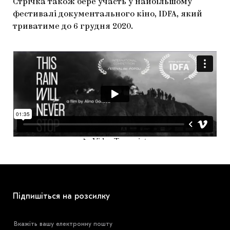
Стрічка також бере участь у найбільшому
фестивалі документального кіно, IDFA, який
триватиме до 6 грудня 2020.
Підпишіться на розсилку