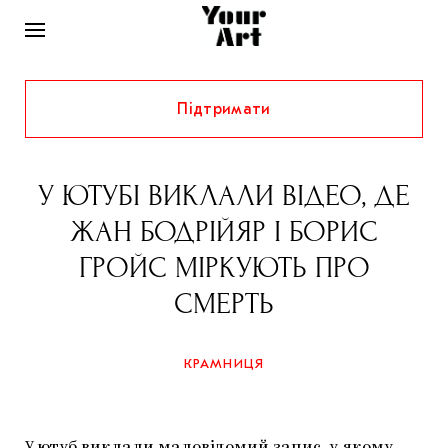
Підтримати
НОВИНИ
ІНТЕРВ’Ю
У ЮТУБІ ВИКЛАЛИ ВІДЕО, ДЕ
ХУДОЖНИКИ
ЖАН БОДРІЙЯР І БОРИС
РІДНИЙ КРАЙ
ФЕСТИВАЛІ
КУРАТОРИ
ГРОЙС МІРКУЮТЬ ПРО
СТАТТІ
СМЕРТЬ
САМООРГАНІЗАЦІЇ
АРХІТЕКТУРА
ВИСТАВКИ
КОЛОНКИ
КОМЕНТАРІ
МУЗИКА
ОСВІТА
СПЕЦПРОЄКТИ
КРАМНИЦЯ
ДОСЛІДНИЦЬКА ПЛАТФОРМА
ІСТОРІЇ
МУЗЕЇ
КІНО
КРАМНИЦЯ
ЗАПАЛЕННЯ
КОНСПЕКТИ
КОЛЕКЦІЇ