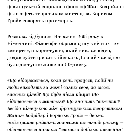
У ютуб виклали маловідомий запис, у якому
французький соціолог і філософ Жан Бодрійяр і
ЯК ПІДТРИМУВАТИ УКРАЇНСЬКЕ МИСТЕЦТВО
КНИЖКИ І ЖУРНАЛИ
ГАЛЕРЕЇ
філософ та теоретиком мистецтва Борисом
МАРІУПОЛЬСЬКІ МАРГІНАЛІЇ
АРТЦЕНТРИ
Гройс говорять про смерть.
CARPATHIAN CULT ПРО РІЗДВЯНІ СВЯТА
Розмова відбулася 14 травня 1995 року в
Німеччині. Філософи обрали одну з вічних тем
«смерть», а користувач, який виклав відео,
додав субтитри англійською. Довгий час відео
було доступне лише на CD-диску.
«Що відбувається, коли речі, процеси, події чи
люди виходять за межі самих себе, за межі
власних цілей? Що буде після кінця? Що
відбувається з життям? Що значить “вижити”?
Бесіда німецькою між французьким теоретиком
Жаном Бодрійяр і Борисом Гройс — двома
найхарактернішими голосами постмодернізму —
обертається навколо “старого доброго уявлення”