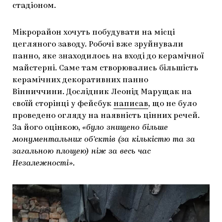
стадіоном.
ЯК ПІДТРИМУВАТИ УКРАЇНСЬКЕ МИСТЕЦТВО
КНИЖКИ І ЖУРНАЛИ
ГАЛЕРЕЇ
Мікрорайон хочуть побудувати на місці
МАРІУПОЛЬСЬКІ МАРГІНАЛІЇ
АРТЦЕНТРИ
цегляного заводу. Робочі вже зруйнували
CARPATHIAN CULT ПРО РІЗДВЯНІ СВЯТА
панно, яке знаходилось на вході до керамічної
майстерні. Саме там створювались більшість
керамічних декоративних панно
Вінниччини. Дослідник Леонід Марущак на
своїй сторінці у фейсбук
написав
, що не було
проведено огляду на наявність цінних речей.
За його оцінкою,
«було знищено більше
монументальних об’єктів (за кількістю та за
загальною площею) ніж за весь час
Незалежності».