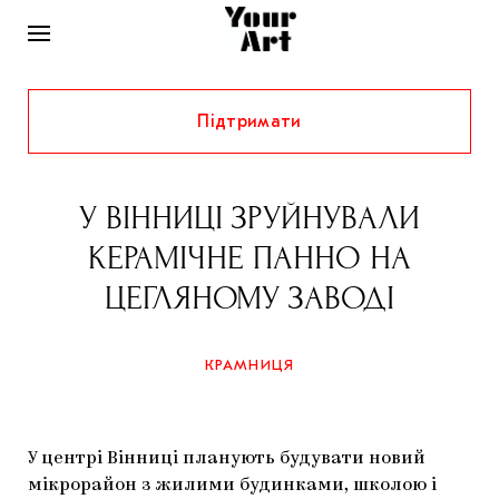
Підтримати
НОВИНИ
ІНТЕРВ’Ю
У ВІННИЦІ ЗРУЙНУВАЛИ
ХУДОЖНИКИ
КЕРАМІЧНЕ ПАННО НА
РІДНИЙ КРАЙ
ФЕСТИВАЛІ
КУРАТОРИ
ЦЕГЛЯНОМУ ЗАВОДІ
СТАТТІ
САМООРГАНІЗАЦІЇ
АРХІТЕКТУРА
ВИСТАВКИ
КОЛОНКИ
КРАМНИЦЯ
КОМЕНТАРІ
МУЗИКА
ОСВІТА
СПЕЦПРОЄКТИ
ДОСЛІДНИЦЬКА ПЛАТФОРМА
ІСТОРІЇ
МУЗЕЇ
КІНО
КРАМНИЦЯ
У центрі Вінниці планують будувати новий
ЗАПАЛЕННЯ
КОНСПЕКТИ
КОЛЕКЦІЇ
мікрорайон з жилими будинками, школою і