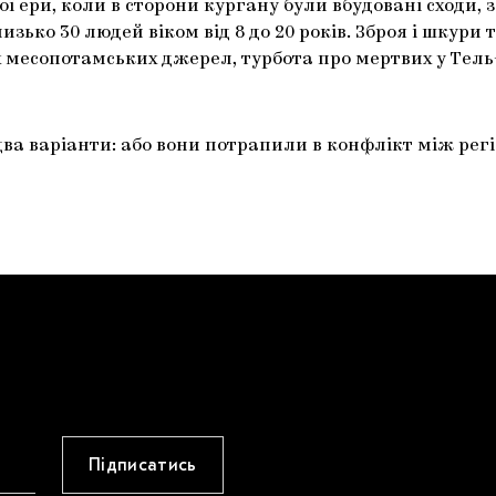
ої ери, коли в сторони кургану були вбудовані сходи,
лизько 30 людей віком від 8 до 20 років. Зброя і шкури
 месопотамських джерел, турбота про мертвих у Тель-Б
є два варіанти: або вони потрапили в конфлікт між р
Підписатись