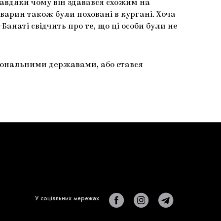
 завдяки чому він здавався схожим на
 тварин також були поховані в кургані. Хоча
анаті свідчить про те, що ці особи були не
егіональними державами, або стався
У соціальних мережах