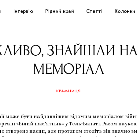
и
Інтерв’ю
Рідний край
Статті
Колонки
Художники
Фестивалі
Виставки
ОЖЛИВО, ЗНАЙШЛИ 
Куратори
Самоорганізації
Коментарі
МЕМОРІАЛ
Архітектура
Освіта
Історії
Музика
Музеї
Конспекти
КРАМНИЦЯ
Кіно
Колекції
Книжки і журнали
ирії може бути найдавнішим відомим меморіалом війн
Галереї
ргані «Білий пам’ятник» у Тель-Банаті. Разом науков
о створено насип, але протягом століть він значно з
Артцентри