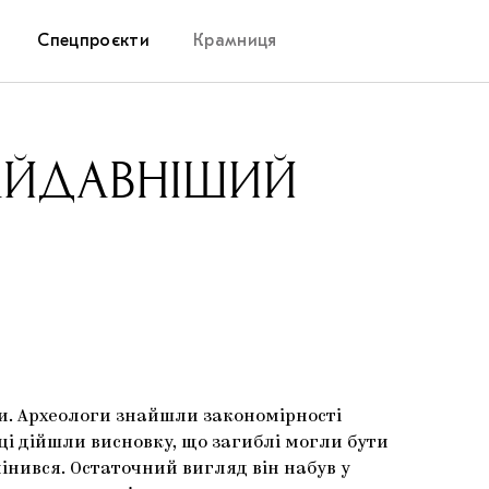
Спецпроєкти
Крамниця
Дослідницька платформа
НАЙДАВНІШИЙ
Запалення
Як підтримувати українське мистецтво
Маріупольські маргіналії
Carpathian Cult про різдвяні свята
и. Археологи знайшли закономірності
ці дійшли висновку, що загиблі могли бути
мінився. Остаточний вигляд він набув у