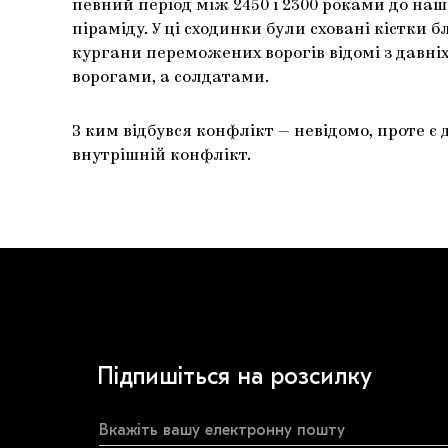
певний період між 2450 і 2300 роками до наш
піраміду. У ці сходинки були сховані кістки б
кургани переможених ворогів відомі з давніх
ворогами, а солдатами.
З ким відбувся конфлікт — невідомо, проте 
внутрішній конфлікт.
Підпишіться на розсилку