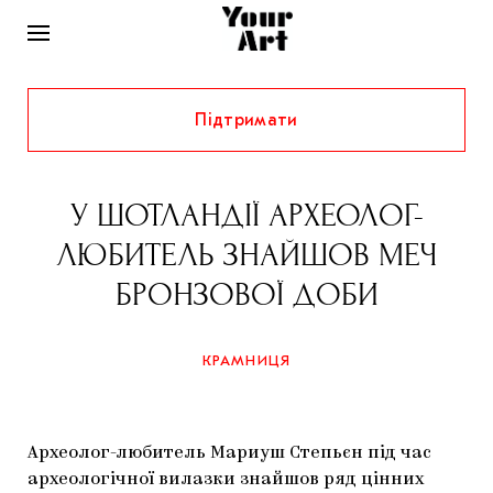
Підтримати
НОВИНИ
ІНТЕРВ’Ю
У ШОТЛАНДІЇ АРХЕОЛОГ-
ХУДОЖНИКИ
ЛЮБИТЕЛЬ ЗНАЙШОВ МЕЧ
РІДНИЙ КРАЙ
ФЕСТИВАЛІ
КУРАТОРИ
БРОНЗОВОЇ ДОБИ
СТАТТІ
САМООРГАНІЗАЦІЇ
АРХІТЕКТУРА
ВИСТАВКИ
КОЛОНКИ
КРАМНИЦЯ
КОМЕНТАРІ
МУЗИКА
ОСВІТА
СПЕЦПРОЄКТИ
ДОСЛІДНИЦЬКА ПЛАТФОРМА
ІСТОРІЇ
МУЗЕЇ
КІНО
КРАМНИЦЯ
Археолог-любитель Мариуш Степьєн під час
ЗАПАЛЕННЯ
КОНСПЕКТИ
КОЛЕКЦІЇ
археологічної вилазки знайшов ряд цінних