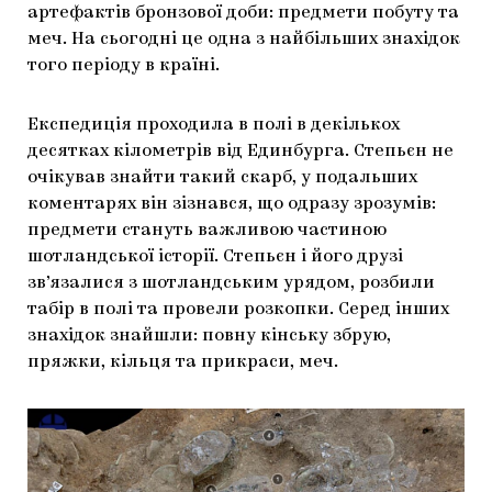
артефактів бронзової доби: предмети побуту та
ЯК ПІДТРИМУВАТИ УКРАЇНСЬКЕ МИСТЕЦТВО
КНИЖКИ І ЖУРНАЛИ
ГАЛЕРЕЇ
меч. На сьогодні це одна з найбільших знахідок
того періоду в країні.
МАРІУПОЛЬСЬКІ МАРГІНАЛІЇ
АРТЦЕНТРИ
CARPATHIAN CULT ПРО РІЗДВЯНІ СВЯТА
Експедиція проходила в полі в декількох
десятках кілометрів від Единбурга. Степьєн не
очікував знайти такий скарб, у подальших
коментарях він зізнався, що одразу зрозумів:
предмети стануть важливою частиною
шотландської історії. Степьєн і його друзі
зв’язалися з шотландським урядом, розбили
табір в полі та провели розкопки. Серед інших
знахідок знайшли: повну кінську збрую,
пряжки, кільця та прикраси, меч.