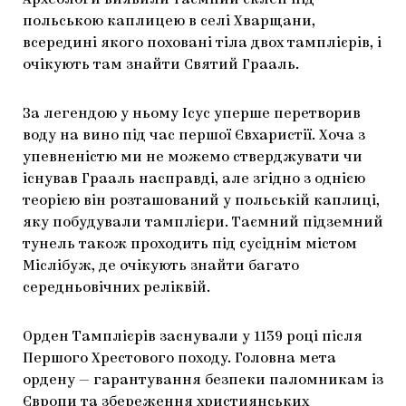
Археологи виявили таємний склеп під
польською каплицею в селі Хварщани,
ЯК ПІДТРИМУВАТИ УКРАЇНСЬКЕ МИСТЕЦТВО
КНИЖКИ І ЖУРНАЛИ
ГАЛЕРЕЇ
всередині якого поховані тіла двох тамплієрів, і
МАРІУПОЛЬСЬКІ МАРГІНАЛІЇ
АРТЦЕНТРИ
очікують там знайти Святий Грааль.
CARPATHIAN CULT ПРО РІЗДВЯНІ СВЯТА
За легендою у ньому Ісус уперше перетворив
воду на вино під час першої Євхаристії. Хоча з
упевненістю ми не можемо стверджувати чи
існував Грааль насправді, але згідно з однією
теорією він розташований у польській каплиці,
яку побудували тамплієри. Таємний підземний
тунель також проходить під сусіднім містом
Міслібуж, де очікують знайти багато
середньовічних реліквій.
Орден Тамплієрів заснували у 1139 році після
Першого Хрестового походу. Головна мета
ордену — гарантування безпеки паломникам із
Європи та збереження християнських