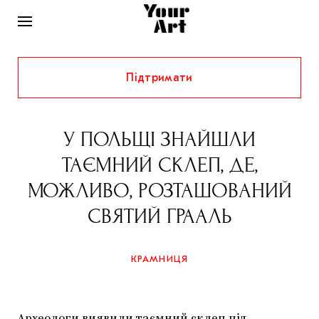
Підтримати
НОВИНИ
ІНТЕРВ’Ю
У ПОЛЬЩІ ЗНАЙШЛИ
ХУДОЖНИКИ
ТАЄМНИЙ СКЛЕП, ДЕ,
РІДНИЙ КРАЙ
ФЕСТИВАЛІ
КУРАТОРИ
МОЖЛИВО, РОЗТАШОВАНИЙ
СТАТТІ
СВЯТИЙ ГРААЛЬ
САМООРГАНІЗАЦІЇ
АРХІТЕКТУРА
ВИСТАВКИ
КОЛОНКИ
КОМЕНТАРІ
МУЗИКА
ОСВІТА
СПЕЦПРОЄКТИ
КРАМНИЦЯ
ДОСЛІДНИЦЬКА ПЛАТФОРМА
ІСТОРІЇ
МУЗЕЇ
КІНО
КРАМНИЦЯ
ЗАПАЛЕННЯ
КОНСПЕКТИ
КОЛЕКЦІЇ