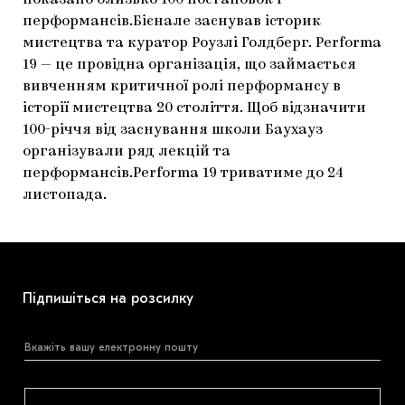
показано близько 100 постановок і
перформансів.Бієнале заснував історик
ЯК ПІДТРИМУВАТИ УКРАЇНСЬКЕ МИСТЕЦТВО
КНИЖКИ І ЖУРНАЛИ
ГАЛЕРЕЇ
мистецтва та куратор Роузлі Голдберг. Performa
МАРІУПОЛЬСЬКІ МАРГІНАЛІЇ
АРТЦЕНТРИ
19 — це провідна організація, що займається
вивченням критичної ролі перформансу в
CARPATHIAN CULT ПРО РІЗДВЯНІ СВЯТА
історії мистецтва 20 століття. Щоб відзначити
100-річчя від заснування школи Баухауз
організували ряд лекцій та
перформансів.Performa 19 триватиме до 24
листопада.
Підпишіться на розсилку