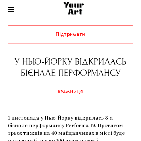
Підтримати
НОВИНИ
ІНТЕРВ’Ю
У НЬЮ-ЙОРКУ ВІДКРИЛАСЬ
ХУДОЖНИКИ
БІЄНАЛЕ ПЕРФОРМАНСУ
РІДНИЙ КРАЙ
ФЕСТИВАЛІ
КУРАТОРИ
СТАТТІ
КРАМНИЦЯ
САМООРГАНІЗАЦІЇ
АРХІТЕКТУРА
ВИСТАВКИ
КОЛОНКИ
КОМЕНТАРІ
МУЗИКА
ОСВІТА
СПЕЦПРОЄКТИ
1 листопада у Нью-Йорку відкрилась 8-а
ДОСЛІДНИЦЬКА ПЛАТФОРМА
ІСТОРІЇ
МУЗЕЇ
КІНО
бієнале перформансу Performa 19. Протягом
КРАМНИЦЯ
трьох тижнів на 40 майданчиках в місті буде
ЗАПАЛЕННЯ
КОНСПЕКТИ
КОЛЕКЦІЇ