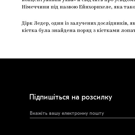
концептуальна уява» й свідчить про усвідом
Німеччини під назвою Ейнхорнхеле, яка тако
Дірк Ледер, один із залучених дослідників,
кістка була знайдена поряд з кістками лопа
Підпишіться на розсилку