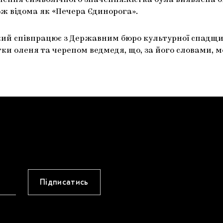
лення символічного значення.Кістка була виявлена б
ж відома як «Печера Єдинорога».
 який співпрацює з Державним бюро культурної спадщи
тки оленя та черепом ведмедя, що, за його словами, 
Підписатись