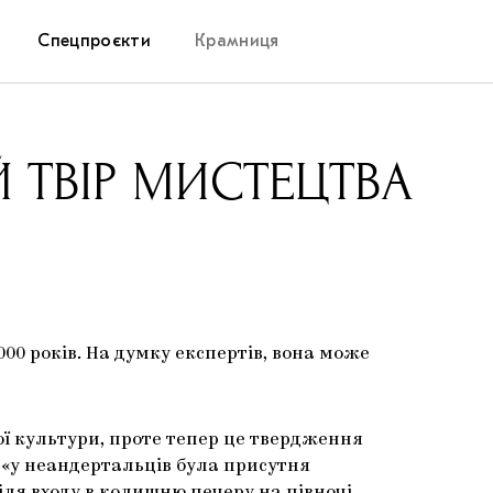
Спецпроєкти
Крамниця
Дослідницька платформа
 ТВІР МИСТЕЦТВА
Запалення
Як підтримувати українське мистецтво
Маріупольські маргіналії
00 років. На думку експертів, вона може
Carpathian Cult про різдвяні свята
ої культури, проте тепер це твердження
що «у неандертальців була присутня