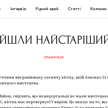
и
Інтерв’ю
Рідний край
Статті
Колонки
Художники
Фестивалі
Виставки
АЙШЛИ НАЙСТАРІШИЙ
Куратори
Самоорганізації
Коментарі
Архітектура
Освіта
Історії
КРАМНИЦЯ
Музика
Музеї
Конспекти
ччини вигравіювану оленячу кістку, якій близько 51 0
Кіно
Колекції
Книжки і журнали
оричного мистецтва.
Галереї
lution, свідчить, що неандертальці не мали мистецьк
, кістка має перевернуті V вирізи. Це вказує на те, 
Артцентри