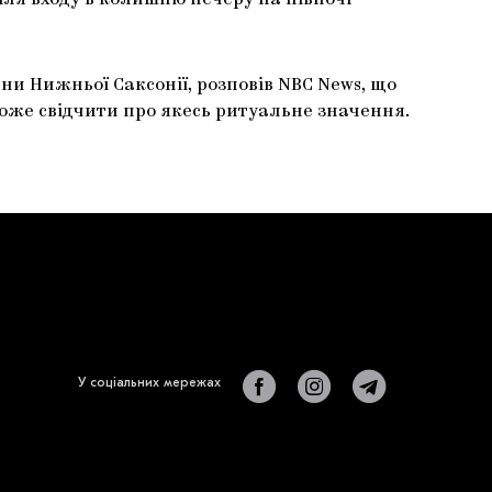
іля входу в колишню печеру на півночі
ни Нижньої Саксонії, розповів NBC News, що
може свідчити про якесь ритуальне значення.
У соціальних мережах