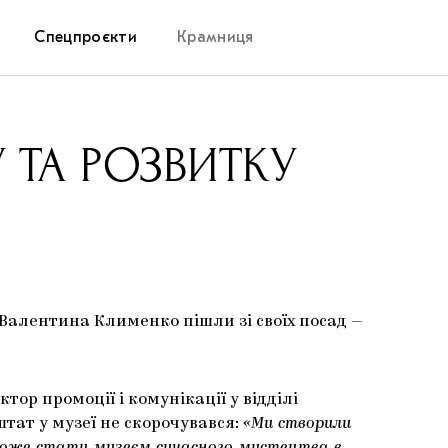
Спецпроєкти
Крамниця
Дослідницька платформа
 ТА РОЗВИТКУ
Запалення
Як підтримувати українське мистецтво
Маріупольські маргіналії
Валентина Клименко пішли зі своїх посад —
Carpathian Cult про різдвяні свята
ктор промоції і комунікації у відділі
тат у музеї не скорочувався:
«Ми створили