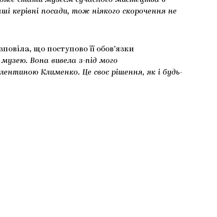
 зможе стати музеєм сучасного мистецтва в
ші керівні посади, тож ніякого скорочення не
овіла, що поступово її обов’язки
музею. Вона вивела з-під мого
лентиною Клименко. Це своє рішення, як і будь-