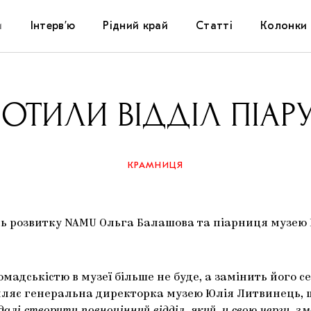
и
Інтерв’ю
Рідний край
Статті
Колонки
Художники
Фестивалі
Виставки
ОТИЛИ ВІДДІЛ ПІАРУ
Куратори
Самоорганізації
Коментарі
Архітектура
Освіта
Історії
КРАМНИЦЯ
Музика
Музеї
Конспекти
ь розвитку NAMU Ольга Балашова та піарниця музею 
Кіно
Колекції
Книжки і журнали
Галереї
омадськістю в музеї більше не буде, а замінить його се
мляє генеральна директорка музею Юлія Литвинець, ш
Артцентри