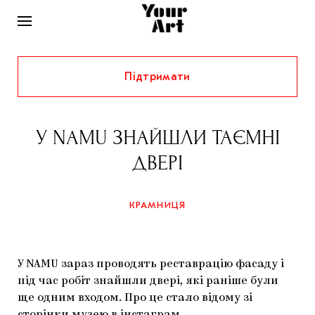
Підтримати
НОВИНИ
ІНТЕРВ’Ю
У NAMU ЗНАЙШЛИ ТАЄМНІ
ХУДОЖНИКИ
ДВЕРІ
РІДНИЙ КРАЙ
ФЕСТИВАЛІ
КУРАТОРИ
СТАТТІ
КРАМНИЦЯ
САМООРГАНІЗАЦІЇ
АРХІТЕКТУРА
ВИСТАВКИ
КОЛОНКИ
КОМЕНТАРІ
МУЗИКА
ОСВІТА
СПЕЦПРОЄКТИ
У NAMU зараз проводять реставрацію фасаду і
ДОСЛІДНИЦЬКА ПЛАТФОРМА
ІСТОРІЇ
МУЗЕЇ
КІНО
під час робіт знайшли двері, які раніше були
КРАМНИЦЯ
ще одним входом. Про це стало відому зі
ЗАПАЛЕННЯ
КОНСПЕКТИ
КОЛЕКЦІЇ