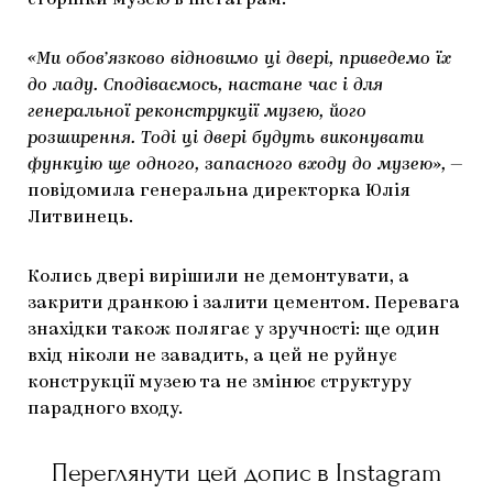
сторінки музею в інстаграм.
ЯК ПІДТРИМУВАТИ УКРАЇНСЬКЕ МИСТЕЦТВО
КНИЖКИ І ЖУРНАЛИ
ГАЛЕРЕЇ
«Ми обов’язково відновимо ці двері, приведемо їх
МАРІУПОЛЬСЬКІ МАРГІНАЛІЇ
АРТЦЕНТРИ
до ладу. Сподіваємось, настане час і для
генеральної реконструкції музею, його
CARPATHIAN CULT ПРО РІЗДВЯНІ СВЯТА
розширення. Тоді ці двері будуть виконувати
функцію ще одного, запасного входу до музею»,
—
повідомила генеральна директорка Юлія
Литвинець.
Колись двері вирішили не демонтувати, а
закрити дранкою і залити цементом. Перевага
знахідки також полягає у зручності: ще один
вхід ніколи не завадить, а цей не руйнує
конструкції музею та не змінює структуру
парадного входу.
Переглянути цей допис в Instagram