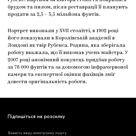
Рубенс. Картина за півтора століття покрилася
брудом та пилом, після реставрації її планують
ЯК ПІДТРИМУВАТИ УКРАЇНСЬКЕ МИСТЕЦТВО
КНИЖКИ І ЖУРНАЛИ
ГАЛЕРЕЇ
продати за 2,5 – 3,5 мільйона фунтів.
МАРІУПОЛЬСЬКІ МАРГІНАЛІЇ
АРТЦЕНТРИ
Портрет виконали у XVII столітті, в 1902 році
CARPATHIAN CULT ПРО РІЗДВЯНІ СВЯТА
його показували в Королівській академії в
Лондоні як твір Рубенса. Родина, яка зберігала
роботу вважала, що її виконав учень майстра. У
2007 році анонімний покупець придбав роботу
за 78 000 фунтів та за допомогою інфрачервоної
камери та експертної оцінки фахівців зміг
довести оригінальність роботи.
Підпишіться на розсилку