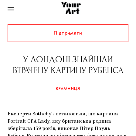
Підтримати
НОВИНИ
ІНТЕРВ’Ю
У ЛОНДОНІ ЗНАЙШЛИ
ХУДОЖНИКИ
ВТРАЧЕНУ КАРТИНУ РУБЕНСА
РІДНИЙ КРАЙ
ФЕСТИВАЛІ
КУРАТОРИ
СТАТТІ
КРАМНИЦЯ
САМООРГАНІЗАЦІЇ
АРХІТЕКТУРА
ВИСТАВКИ
КОЛОНКИ
КОМЕНТАРІ
МУЗИКА
ОСВІТА
СПЕЦПРОЄКТИ
Експерти Sotheby’s встановили, що картина
ДОСЛІДНИЦЬКА ПЛАТФОРМА
ІСТОРІЇ
МУЗЕЇ
КІНО
Portrait Of A Lady, яку британська родина
КРАМНИЦЯ
зберігала 139 років, виконав Пітер Пауль
ЗАПАЛЕННЯ
КОНСПЕКТИ
КОЛЕКЦІЇ