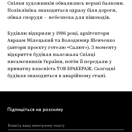
Спілки художників обвалились верхні балкони.
ЯК ПІДТРИМУВАТИ УКРАЇНСЬКЕ МИСТЕЦТВО
КНИЖКИ І ЖУРНАЛИ
ГАЛЕРЕЇ
Поліклініка знаходиться одразу біля дороги,
обвал споруди — небезпека для пішоходів.
МАРІУПОЛЬСЬКІ МАРГІНАЛІЇ
АРТЦЕНТРИ
CARPATHIAN CULT ПРО РІЗДВЯНІ СВЯТА
Будівлю відкрили у 1986 році, архітектори
Авраам Мілецький та Володимир Шевченко
(автори проєкту готелю «Салют»). З моменту
відкриття будівля належала Спілці
письменників України, потім її передали у
приватну власність ТОВ БРАКЕРАЖ. Сьогодні
будівля знаходиться в аварійному стані.
Підпишіться на розсилку