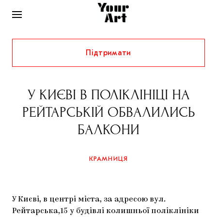
Підтримати
НОВИНИ
ІНТЕРВ’Ю
У КИЄВІ В ПОЛІКЛІНІЦІ НА
ХУДОЖНИКИ
РЕЙТАРСЬКІЙ ОБВАЛИЛИСЬ
РІДНИЙ КРАЙ
ФЕСТИВАЛІ
КУРАТОРИ
БАЛКОНИ
СТАТТІ
САМООРГАНІЗАЦІЇ
АРХІТЕКТУРА
ВИСТАВКИ
КОЛОНКИ
КРАМНИЦЯ
КОМЕНТАРІ
МУЗИКА
ОСВІТА
СПЕЦПРОЄКТИ
ДОСЛІДНИЦЬКА ПЛАТФОРМА
ІСТОРІЇ
МУЗЕЇ
КІНО
КРАМНИЦЯ
У Києві, в центрі міста, за адресою вул.
ЗАПАЛЕННЯ
КОНСПЕКТИ
КОЛЕКЦІЇ
Рейтарська,15 у будівлі колишньої поліклініки