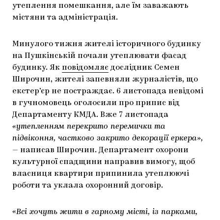
утеплення помешкання, але їм заважають
ЯК ПІДТРИМУВАТИ УКРАЇНСЬКЕ МИСТЕЦТВО
КНИЖКИ І ЖУРНАЛИ
ГАЛЕРЕЇ
містяни та адміністрація.
МАРІУПОЛЬСЬКІ МАРГІНАЛІЇ
АРТЦЕНТРИ
Минулого тижня жителі історичного будинку
CARPATHIAN CULT ПРО РІЗДВЯНІ СВЯТА
на Пушкінській почали утеплювати фасад
будинку. Як
повідомляє
дослідник Семен
Широчин, жителі запевняли журналістів, що
екстер’єр не постраждає. 6 листопада невідомі
в гучномовець оголосили про припис від
Департаменту КМДА. Вже 7 листопада
«утепленням перекрито перемички та
підвіконня, частково закрито декорації еркера»,
— написав Широчин. Департамент охорони
культурної спадщини направив вимогу, щоб
власниця квартири припинила утеплюючі
роботи та уклала охоронний договір.
«Всі хочуть жити в гарному місті, із парками,