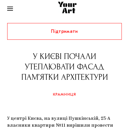
Підтримати
НОВИНИ
ІНТЕРВ’Ю
У КИЄВІ ПОЧАЛИ
ХУДОЖНИКИ
УТЕПЛЮВАТИ ФАСАД
РІДНИЙ КРАЙ
ФЕСТИВАЛІ
КУРАТОРИ
ПАМ’ЯТКИ АРХІТЕКТУРИ
СТАТТІ
САМООРГАНІЗАЦІЇ
АРХІТЕКТУРА
ВИСТАВКИ
КОЛОНКИ
КРАМНИЦЯ
КОМЕНТАРІ
МУЗИКА
ОСВІТА
СПЕЦПРОЄКТИ
ДОСЛІДНИЦЬКА ПЛАТФОРМА
ІСТОРІЇ
МУЗЕЇ
КІНО
КРАМНИЦЯ
У центрі Києва, на вулиці Пушкінській, 23-А
ЗАПАЛЕННЯ
КОНСПЕКТИ
КОЛЕКЦІЇ
власники квартири №11 вирішили провести