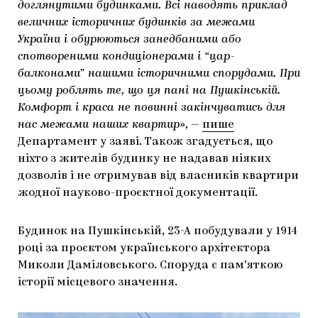
доглянутими будинками. Всі наводять приклад
величних історичних будинків за межами
України і обурюються занедбаними або
спотвореними кондиціонерами і “цар-
балконами” нашими історичними спорудами. При
цьому роблять те, що ця пані на Пушкінській.
Комфорт і краса не повинні закінчуватись для
нас межами наших квартир»,
—
пише
Департамент у заяві. Також згадується, що
ніхто з жителів будинку не надавав ніяких
дозволів і не отримував від власників квартири
жодної науково-проєктної документації.
Будинок на Пушкінській, 23-А побудували у 1914
році за проєктом українського архітектора
Миколи Даміловського. Споруда є пам’яткою
історії місцевого значення.