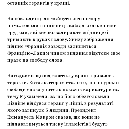
останніх терактів у країні.
ЯК ПІДТРИМУВАТИ УКРАЇНСЬКЕ МИСТЕЦТВО
КНИЖКИ І ЖУРНАЛИ
ГАЛЕРЕЇ
На обкладинці до майбутнього номеру
МАРІУПОЛЬСЬКІ МАРГІНАЛІЇ
АРТЦЕНТРИ
намалювали танцівниць кабаре з оголеними
CARPATHIAN CULT ПРО РІЗДВЯНІ СВЯТА
грудьми, які високо задирають спідницю і
тримають в руках голову. Знизу зображення
підпис «Франція завжди залишиться
Францією».Таким чином видання відстоює своє
право на свободу слова.
Нагадаємо, що від жовтня у країні тривають
теракти. Каталізатором стало те, що на уроках
свободи слова учитель показав карикатури на
тему Мухаммеда, за що його обезголовили.
Пізніше відбувся теракт у Ніцці, в результаті
якого загинуло 3 людини. Президент
Еммануель Макрон сказав, що вони не
піддаватимуться тиску ісламістів і будуть