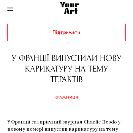
Підтримати
НОВИНИ
ІНТЕРВ’Ю
У ФРАНЦІЇ ВИПУСТИЛИ НОВУ
ХУДОЖНИКИ
КАРИКАТУРУ НА ТЕМУ
РІДНИЙ КРАЙ
ФЕСТИВАЛІ
КУРАТОРИ
ТЕРАКТІВ
СТАТТІ
САМООРГАНІЗАЦІЇ
АРХІТЕКТУРА
ВИСТАВКИ
КОЛОНКИ
КРАМНИЦЯ
КОМЕНТАРІ
МУЗИКА
ОСВІТА
СПЕЦПРОЄКТИ
ДОСЛІДНИЦЬКА ПЛАТФОРМА
ІСТОРІЇ
МУЗЕЇ
КІНО
КРАМНИЦЯ
У Франції сатиричний журнал Charlie Hebdo у
ЗАПАЛЕННЯ
КОНСПЕКТИ
КОЛЕКЦІЇ
новому номері випустив карикатуру на тему