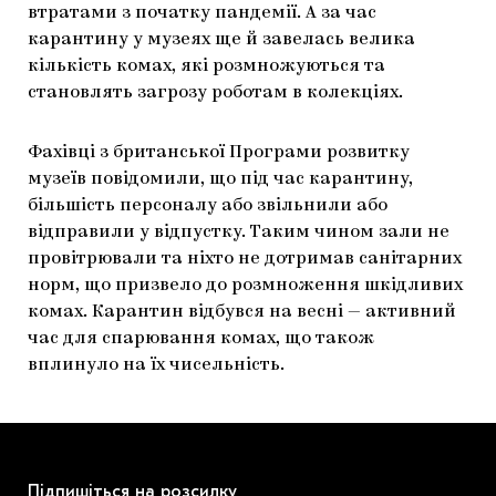
втратами з початку пандемії. А за час
ЯК ПІДТРИМУВАТИ УКРАЇНСЬКЕ МИСТЕЦТВО
КНИЖКИ І ЖУРНАЛИ
ГАЛЕРЕЇ
карантину у музеях ще й завелась велика
кількість комах, які розмножуються та
МАРІУПОЛЬСЬКІ МАРГІНАЛІЇ
АРТЦЕНТРИ
становлять загрозу роботам в колекціях.
CARPATHIAN CULT ПРО РІЗДВЯНІ СВЯТА
Фахівці з британської Програми розвитку
музеїв повідомили, що під час карантину,
більшість персоналу або звільнили або
відправили у відпустку. Таким чином зали не
провітрювали та ніхто не дотримав санітарних
норм, що призвело до розмноження шкідливих
комах. Карантин відбувся на весні — активний
час для спарювання комах, що також
вплинуло на їх чисельність.
Підпишіться на розсилку