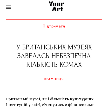
Підтримати
НОВИНИ
ІНТЕРВ’Ю
У БРИТАНСЬКИХ МУЗЕЯХ
ХУДОЖНИКИ
ЗАВЕЛАСЬ НЕБЕЗПЕЧНА
РІДНИЙ КРАЙ
ФЕСТИВАЛІ
КУРАТОРИ
КІЛЬКІСТЬ КОМАХ
СТАТТІ
САМООРГАНІЗАЦІЇ
АРХІТЕКТУРА
ВИСТАВКИ
КОЛОНКИ
КРАМНИЦЯ
КОМЕНТАРІ
МУЗИКА
ОСВІТА
СПЕЦПРОЄКТИ
ДОСЛІДНИЦЬКА ПЛАТФОРМА
ІСТОРІЇ
МУЗЕЇ
КІНО
КРАМНИЦЯ
Британські музеї, як і більшість культурних
ЗАПАЛЕННЯ
КОНСПЕКТИ
КОЛЕКЦІЇ
інституцій у світі, зіткнулись з фінансовими