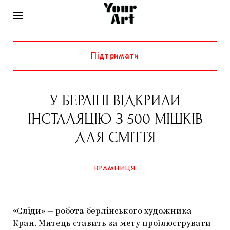
Підтримати
НОВИНИ
ІНТЕРВ’Ю
У БЕРЛІНІ ВІДКРИЛИ
ХУДОЖНИКИ
ІНСТАЛЯЦІЮ З 500 МІШКІВ
РІДНИЙ КРАЙ
ФЕСТИВАЛІ
КУРАТОРИ
ДЛЯ СМІТТЯ
СТАТТІ
САМООРГАНІЗАЦІЇ
АРХІТЕКТУРА
ВИСТАВКИ
КОЛОНКИ
КРАМНИЦЯ
КОМЕНТАРІ
МУЗИКА
ОСВІТА
СПЕЦПРОЄКТИ
ДОСЛІДНИЦЬКА ПЛАТФОРМА
ІСТОРІЇ
МУЗЕЇ
КІНО
КРАМНИЦЯ
«Сліди» — робота берлінського художника
ЗАПАЛЕННЯ
КОНСПЕКТИ
КОЛЕКЦІЇ
Кран. Митець ставить за мету проілюструвати