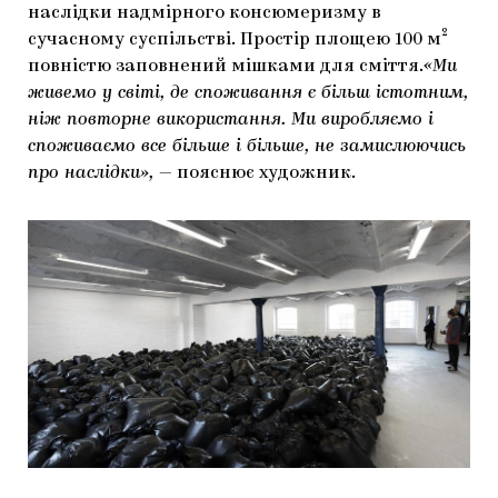
наслідки надмірного консюмеризму в
ЯК ПІДТРИМУВАТИ УКРАЇНСЬКЕ МИСТЕЦТВО
КНИЖКИ І ЖУРНАЛИ
ГАЛЕРЕЇ
сучасному суспільстві. Простір площею 100 м²
повністю заповнений мішками для сміття.
«Ми
МАРІУПОЛЬСЬКІ МАРГІНАЛІЇ
АРТЦЕНТРИ
живемо у світі, де споживання є більш істотним,
ніж повторне використання. Ми виробляємо і
CARPATHIAN CULT ПРО РІЗДВЯНІ СВЯТА
споживаємо все більше і більше, не замислюючись
про наслідки»,
— пояснює художник.