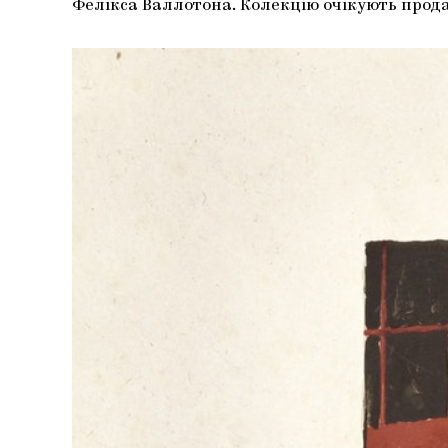
Фелікса Валлотона. Колекцію очікують прода