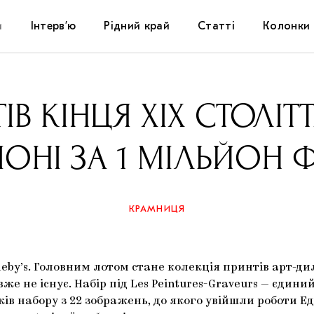
и
Інтерв’ю
Рідний край
Статті
Колонки
Художники
Фестивалі
Виставки
ІВ КІНЦЯ XIX СТОЛІТ
Куратори
Самоорганізації
Коментарі
ІОНІ ЗА 1 МІЛЬЙОН Ф
Архітектура
Освіта
Історії
Музика
Музеї
Конспекти
КРАМНИЦЯ
Кіно
Колекції
Книжки і журнали
theby’s. Головним лотом стане колекція принтів арт-
Галереї
вже не існує. Набір під Les Peintures-Graveurs — єди
ів набору з 22 зображень, до якого увійшли роботи Е
Артцентри