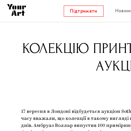
Новин
Підтримати
КОЛЕКЦІЮ ПРИНТ
АУКЦ
17 вересня в Лондоні відбудеться аукціон So
часу вважали, що колекції в такому вигляді 
днів. Амбруаз Воллар випустив 100 примірник