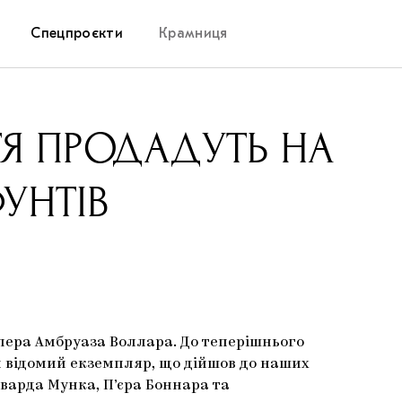
Спецпроєкти
Крамниця
Дослідницька платформа
ТЯ ПРОДАДУТЬ НА
Запалення
УНТІВ
Як підтримувати українське мистецтво
Маріупольські маргіналії
Carpathian Cult про різдвяні свята
дилера Амбруаза Воллара. До теперішнього
ний відомий екземпляр, що дійшов до наших
дварда Мунка, П’єра Боннара та