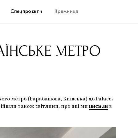
Спецпроєкти
Крамниця
Дослідницька платформа
АЇНСЬКЕ МЕТРО
Запалення
Як підтримувати українське мистецтво
Маріупольські маргіналії
кого метро (Барабашова, Київська) до Palaces
Carpathian Cult про різдвяні свята
 увійшли також світлини, про які ми
писали
в