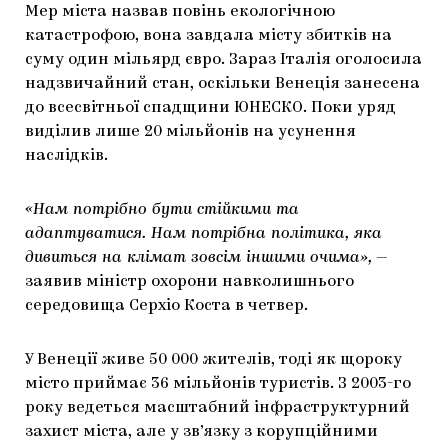
Мер міста назвав повінь екологічною
ЯК ПІДТРИМУВАТИ УКРАЇНСЬКЕ МИСТЕЦТВО
КНИЖКИ І ЖУРНАЛИ
ГАЛЕРЕЇ
катастрофою, вона завдала місту збитків на
суму один мільярд євро. Зараз Італія оголосила
МАРІУПОЛЬСЬКІ МАРГІНАЛІЇ
АРТЦЕНТРИ
надзвичайний стан, оскільки Венеція занесена
до всесвітньої спадщини ЮНЕСКО. Поки уряд
CARPATHIAN CULT ПРО РІЗДВЯНІ СВЯТА
виділив лише 20 мільйонів на усунення
наслідків.
«Нам потрібно бути стійкими та
адаптуватися. Нам потрібна політика, яка
дивиться на клімат зовсім іншими очима»,
—
заявив міністр охорони навколишнього
середовища Серхіо Коста в четвер.
У Венеції живе 50 000 жителів, тоді як щороку
місто приймає 36 мільйонів туристів. З 2003-го
року ведеться масштабний інфраструктурний
захист міста, але у зв’язку з корупційними