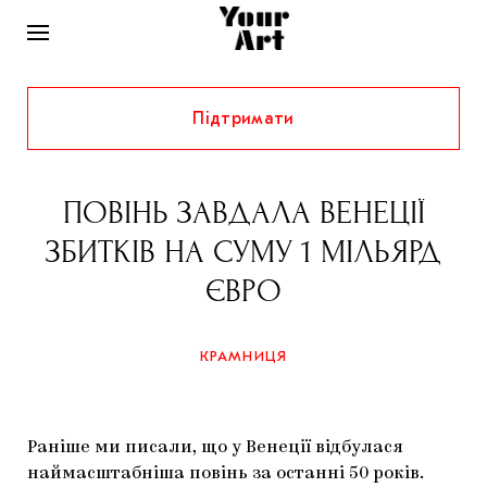
Підтримати
НОВИНИ
ІНТЕРВ’Ю
ПОВІНЬ ЗАВДАЛА ВЕНЕЦІЇ
ХУДОЖНИКИ
ЗБИТКІВ НА СУМУ 1 МІЛЬЯРД
РІДНИЙ КРАЙ
ФЕСТИВАЛІ
КУРАТОРИ
ЄВРО
СТАТТІ
САМООРГАНІЗАЦІЇ
АРХІТЕКТУРА
ВИСТАВКИ
КОЛОНКИ
КРАМНИЦЯ
КОМЕНТАРІ
МУЗИКА
ОСВІТА
СПЕЦПРОЄКТИ
ДОСЛІДНИЦЬКА ПЛАТФОРМА
ІСТОРІЇ
МУЗЕЇ
КІНО
КРАМНИЦЯ
Раніше ми писали, що у Венеції відбулася
ЗАПАЛЕННЯ
КОНСПЕКТИ
КОЛЕКЦІЇ
наймасштабніша повінь за останні 50 років.