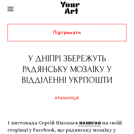
Підтримати
НОВИНИ
ІНТЕРВ’Ю
У ДНІПРІ ЗБЕРЕЖУТЬ
ХУДОЖНИКИ
РАДЯНСЬКУ МОЗАЇКУ У
РІДНИЙ КРАЙ
ФЕСТИВАЛІ
КУРАТОРИ
ВІДДІЛЕННІ УКРПОШТИ
СТАТТІ
САМООРГАНІЗАЦІЇ
АРХІТЕКТУРА
ВИСТАВКИ
КОЛОНКИ
КРАМНИЦЯ
КОМЕНТАРІ
МУЗИКА
ОСВІТА
СПЕЦПРОЄКТИ
ДОСЛІДНИЦЬКА ПЛАТФОРМА
ІСТОРІЇ
МУЗЕЇ
КІНО
КРАМНИЦЯ
1 листопада Сергій Ніколаєв
написав
на своїй
ЗАПАЛЕННЯ
КОНСПЕКТИ
КОЛЕКЦІЇ
сторінці у Facebook, що радянську мозаїку у