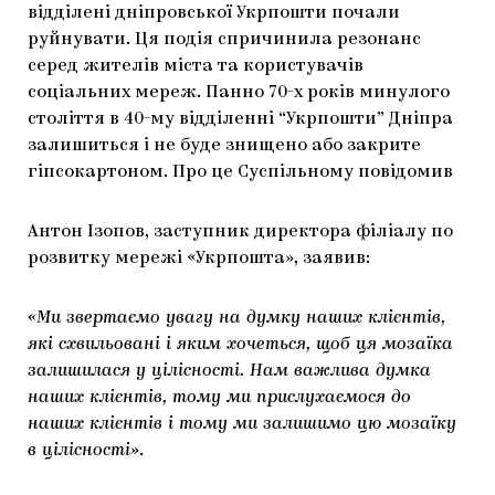
відділені дніпровської Укрпошти почали
ЯК ПІДТРИМУВАТИ УКРАЇНСЬКЕ МИСТЕЦТВО
КНИЖКИ І ЖУРНАЛИ
ГАЛЕРЕЇ
руйнувати. Ця подія спричинила резонанс
серед жителів міста та користувачів
МАРІУПОЛЬСЬКІ МАРГІНАЛІЇ
АРТЦЕНТРИ
соціальних мереж. Панно 70-х років минулого
століття в 40-му відділенні “Укрпошти” Дніпра
CARPATHIAN CULT ПРО РІЗДВЯНІ СВЯТА
залишиться і не буде знищено або закрите
гіпсокартоном. Про це Суспільному повідомив
Антон Ізопов, заступник директора філіалу по
розвитку мережі «Укрпошта», заявив:
«Ми звертаємо увагу на думку наших клієнтів,
які схвильовані і яким хочеться, щоб ця мозаїка
залишилася у цілісності. Нам важлива думка
наших клієнтів, тому ми прислухаємося до
наших клієнтів і тому ми залишимо цю мозаїку
в цілісності»
.