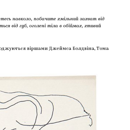
тесь навколо, побачите хмільний захват від
ся від губ, оголені тіла в обіймах, хтивий
оводжуються віршами Джеймса Болдвіна, Тома