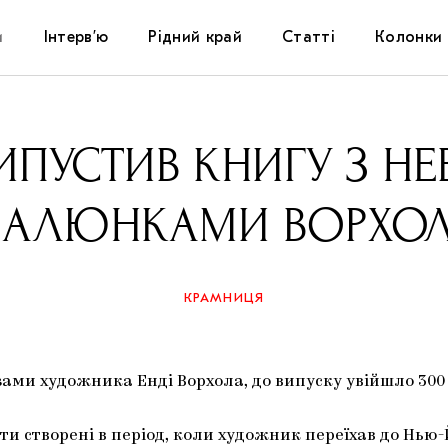
и
Інтерв’ю
Рідний край
Статті
Колонки
Художники
Фестивалі
Виставки
ВИПУСТИВ КНИГУ З Н
Куратори
Самоорганізації
Коментарі
АЛЮНКАМИ ВОРХО
Архітектура
Освіта
Історії
Музика
Музеї
Конспекти
КРАМНИЦЯ
Кіно
Колекції
Книжки і журнали
ами художника Енді Ворхола, до випуску увійшло 300
Галереї
ти створені в період, коли художник переїхав до Нь
Артцентри