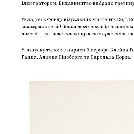
ілюстратором. Видавництво вибрало третину
Укладач з Фонду візуальних мистецтв Енді В
закохування: від дбайливого погляду незнайомц
погляд — це лише кілька простих прикладів, я
У випуску також є нариси біографа Блейка 
Ганна, Аллена Гінзберга та Гарольда Норза.