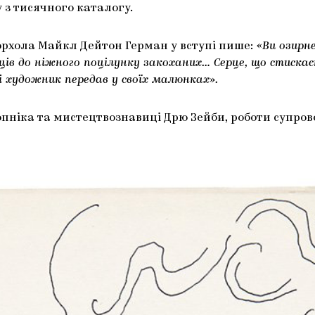
 з тисячного каталогу.
орхола Майкл Дейтон Герман у вступі пише:
«Ви озирне
ів до ніжного поцілунку закоханих… Серце, що стискаєть
кі художник передав у своїх малюнках».
Гопніка та мистецтвознавиці Дрю Зейби, роботи супр