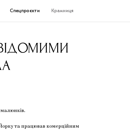
Спецпроєкти
Крамниця
Дослідницька платформа
ЕВІДОМИМИ
Запалення
ЛА
Як підтримувати українське мистецтво
Маріупольські маргіналії
Carpathian Cult про різдвяні свята
 малюнків.
ю-Йорку та працював комерційним