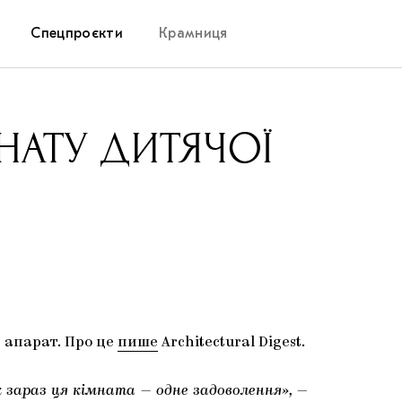
Спецпроєкти
Крамниця
Дослідницька платформа
НАТУ ДИТЯЧОЇ
Запалення
Як підтримувати українське мистецтво
Маріупольські маргіналії
Carpathian Cult про різдвяні свята
 апарат. Про це
пише
Architectural Digest.
к зараз ця кімната — одне задоволення»,
—