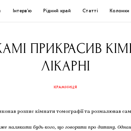
и
Інтерв’ю
Рідний край
Статті
Колонки
Художники
Фестивалі
Виставки
КАМІ ПРИКРАСИВ КІМ
Куратори
Самоорганізації
Коментарі
ЛІКАРНІ
Архітектура
Освіта
Історії
Музика
Музеї
Конспекти
КРАМНИЦЯ
Кіно
Колекції
Книжки і журнали
иконав розпис кімнати томографії та розмалював сам
Галереї
же налякати будь-кого, що говорити про дитину. Одна
Артцентри