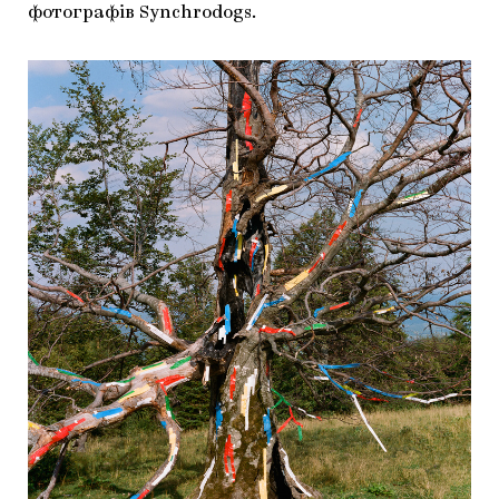
фотографів Synchrodogs.
ЯК ПІДТРИМУВАТИ УКРАЇНСЬКЕ МИСТЕЦТВО
КНИЖКИ І ЖУРНАЛИ
ГАЛЕРЕЇ
МАРІУПОЛЬСЬКІ МАРГІНАЛІЇ
АРТЦЕНТРИ
CARPATHIAN CULT ПРО РІЗДВЯНІ СВЯТА