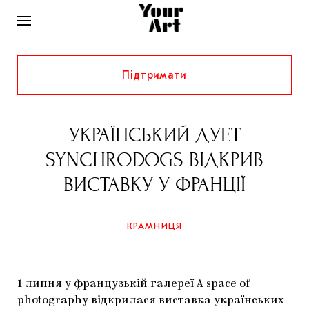
Підтримати
НОВИНИ
ІНТЕРВ’Ю
УКРАЇНСЬКИЙ ДУЕТ
ХУДОЖНИКИ
SYNCHRODOGS ВІДКРИВ
РІДНИЙ КРАЙ
ФЕСТИВАЛІ
КУРАТОРИ
ВИСТАВКУ У ФРАНЦІЇ
СТАТТІ
САМООРГАНІЗАЦІЇ
АРХІТЕКТУРА
ВИСТАВКИ
КОЛОНКИ
КРАМНИЦЯ
КОМЕНТАРІ
МУЗИКА
ОСВІТА
СПЕЦПРОЄКТИ
ДОСЛІДНИЦЬКА ПЛАТФОРМА
ІСТОРІЇ
МУЗЕЇ
КІНО
КРАМНИЦЯ
1 липня у французькій галереї A space of
ЗАПАЛЕННЯ
КОНСПЕКТИ
КОЛЕКЦІЇ
photography відкрилася виставка українських