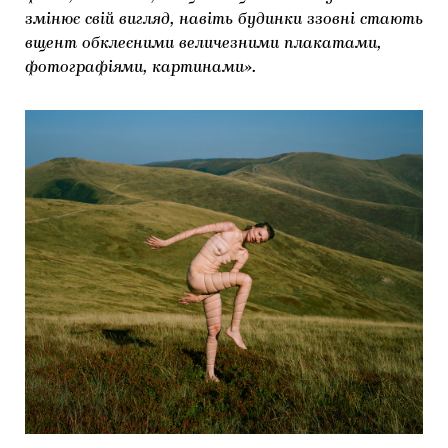
змінює свій вигляд, навіть будинки ззовні стають
вщент обклеєними величезними плакатами,
фотографіями, картинами».