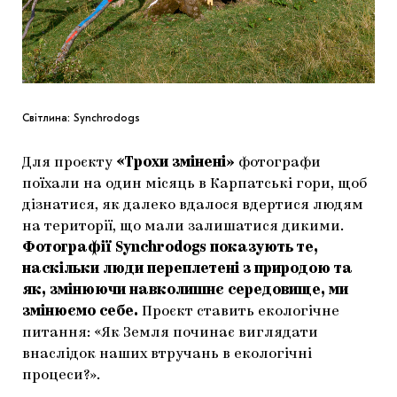
Світлина: Synchrodogs
Для проєкту
«Трохи змінені»
фотографи
поїхали на один місяць в Карпатські гори, щоб
дізнатися, як далеко вдалося вдертися людям
на території, що мали залишатися дикими.
Фотографії Synchrodogs показують те,
наскільки люди переплетені з природою та
як, змінюючи навколишнє середовище, ми
змінюємо себе.
Проєкт ставить екологічне
питання: «Як Земля починає виглядати
внаслідок наших втручань в екологічні
процеси?».