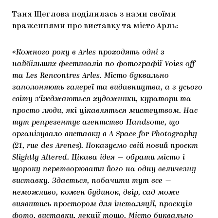
Таня Щеглова поділилась з нами своїми
враженнями про виставку та місто Арль:
«Кожного року в Arles проходять одні з
найбільших фестивалів по фотографії Voies off
та Les Rencontres Arles. Місто буквально
заполоняють галереї та видавництва, а з усього
світу з‘їжджаються художники, куратори та
просто люди, які цікавляться мистецтвом. Нас
тут репрезентує агентство Handsome, що
організувало виставку в A Space for Photography
(21, rue des Arenes). Показуємо свій новий проєкт
Slightly Altered. Цікава ідея — обрати місто і
щороку перетворювати його на одну величезну
виставку. Здається, побачити тут все —
неможливо, кожен будинок, двір, сад може
виявитись простором для інсталяції, проєкція
фото, виставки, лекції тощо. Місто буквально