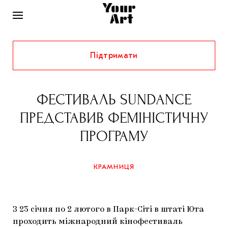
Підтримати
НОВИНИ
ІНТЕРВ’Ю
ФЕСТИВАЛЬ SUNDANCE
ХУДОЖНИКИ
ПРЕДСТАВИВ ФЕМІНІСТИЧНУ
РІДНИЙ КРАЙ
ФЕСТИВАЛІ
КУРАТОРИ
ПРОГРАМУ
СТАТТІ
САМООРГАНІЗАЦІЇ
АРХІТЕКТУРА
ВИСТАВКИ
КОЛОНКИ
КРАМНИЦЯ
КОМЕНТАРІ
МУЗИКА
ОСВІТА
СПЕЦПРОЄКТИ
ДОСЛІДНИЦЬКА ПЛАТФОРМА
ІСТОРІЇ
МУЗЕЇ
КІНО
КРАМНИЦЯ
З 23 січня по 2 лютого в Парк-Сіті в штаті Юта
ЗАПАЛЕННЯ
КОНСПЕКТИ
КОЛЕКЦІЇ
проходить міжнародний кінофестиваль