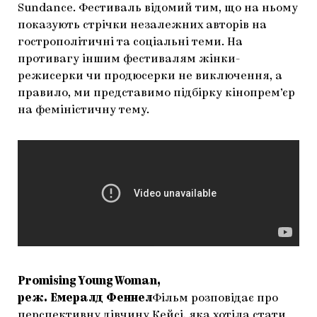
Sundance. Фестиваль відомий тим, що на ньому
ЯК ПІДТРИМУВАТИ УКРАЇНСЬКЕ МИСТЕЦТВО
КНИЖКИ І ЖУРНАЛИ
ГАЛЕРЕЇ
показують стрічки незалежних авторів на
гострополітичні та соціальні теми. На
МАРІУПОЛЬСЬКІ МАРГІНАЛІЇ
АРТЦЕНТРИ
противагу іншим фестивалям жінки-
режисерки чи продюсерки не виключення, а
CARPATHIAN CULT ПРО РІЗДВЯНІ СВЯТА
правило, ми представимо підбірку кінопрем’єр
на феміністичну тему.
Promising Young Woman,
реж. Емералд Феннел
Фільм розповідає про
перспективну дівчину Кейсі, яка хотіла стати