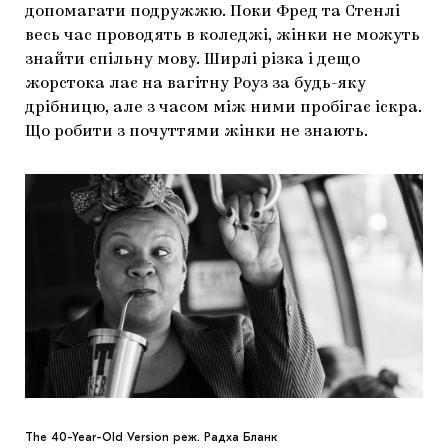
допомагати подружжю. Поки Фред та Стенлі
весь час проводять в коледжі, жінки не можуть
знайти спільну мову. Ширлі різка і дещо
жорстока лає на вагітну Роуз за будь-яку
дрібницю, але з часом між ними пробігає іскра.
Що робити з почуттями жінки не знають.
The 40-Year-Old Version реж. Радха Бланк