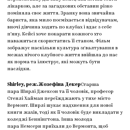
лікаркою, але за загадкових обставин різко
поміняла своє життя. Зранку вона звичайна
бариста, яка мило посміхається відвідувачам,
вночі дівчина ходить по клубах і вдає з себе
п’яну. Кейсі хоче покарати кожного хто
наважиться скористатись її станом. Фільм
зображує наскільки культура зґвалтування в
межах нічого клубного життя ввійшла до нас
як норма та ілюструє, які можуть бути
наслідки.
Shirley, реж.Жозефіна Декер
Старша
пара Ширлі Джексон та її чоловік, професор
Стенлі Хайман переїжджають у тихе місто
Вермонт. Ширлі шукає надхнення для нової
книги жахів, тоді як її чоловік буде викладати у
коледжі Беннінгтона. Інша молода
пара Немсери приїхали до Вермонта, щоб