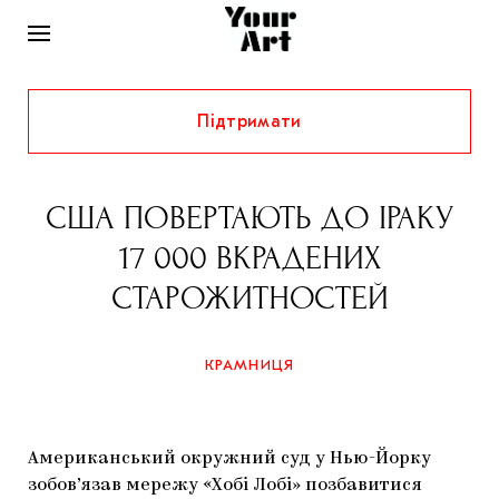
Підтримати
НОВИНИ
ІНТЕРВ’Ю
США ПОВЕРТАЮТЬ ДО ІРАКУ
ХУДОЖНИКИ
17 000 ВКРАДЕНИХ
РІДНИЙ КРАЙ
ФЕСТИВАЛІ
КУРАТОРИ
СТАРОЖИТНОСТЕЙ
СТАТТІ
САМООРГАНІЗАЦІЇ
АРХІТЕКТУРА
ВИСТАВКИ
КОЛОНКИ
КРАМНИЦЯ
КОМЕНТАРІ
МУЗИКА
ОСВІТА
СПЕЦПРОЄКТИ
ДОСЛІДНИЦЬКА ПЛАТФОРМА
ІСТОРІЇ
МУЗЕЇ
КІНО
КРАМНИЦЯ
Американський окружний суд у Нью-Йорку
ЗАПАЛЕННЯ
КОНСПЕКТИ
КОЛЕКЦІЇ
зобов’язав мережу «Хобі Лобі» позбавитися