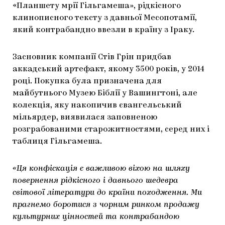
«Планшету мрії Гільгамеша», рідкісного
ЯК ПІДТРИМУВАТИ УКРАЇНСЬКЕ МИСТЕЦТВО
КНИЖКИ І ЖУРНАЛИ
ГАЛЕРЕЇ
клинописного тексту з давньої Месопотамії,
який контрабандно ввезли в країну з Іраку.
МАРІУПОЛЬСЬКІ МАРГІНАЛІЇ
АРТЦЕНТРИ
CARPATHIAN CULT ПРО РІЗДВЯНІ СВЯТА
Засновник компанії Стів Грін придбав
аккадський артефакт, якому 3500 років, у 2014
році. Покупка була призначена для
майбутнього Музею Біблії у Вашингтоні, але
колекція, яку накопичив євангельський
мільярдер, виявилася заповненою
розграбованими старожитностями, серед них і
таблиця Гільгамеша.
«Ця конфіскація є важливою віхою на шляху
повернення рідкісного і давнього шедевра
світової літератури до країни походження. Ми
прагнемо боротися з чорним ринком продажу
культурних цінностей та контрабандою