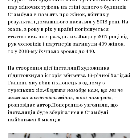
У Туреччині художник Вахіт Туна встановив 440
пар жіночих туфель на стіні одного з будинків
ЯК ПІДТРИМУВАТИ УКРАЇНСЬКЕ МИСТЕЦТВО
КНИЖКИ І ЖУРНАЛИ
ГАЛЕРЕЇ
Стамбула в пам’ять про жінок, вбитих у
МАРІУПОЛЬСЬКІ МАРГІНАЛІЇ
АРТЦЕНТРИ
результаті домашнього насилля у 2018 році. На
жаль, з року в рік у країні погіршується
CARPATHIAN CULT ПРО РІЗДВЯНІ СВЯТА
статистика постраждалих. Якщо у 2017 році від
рук чоловіків і партнерів загинули 409 жінок,
то у 2018-му їх число зросло до 440.
На створення цієї інсталяції художника
підштовхнула історія вбивства 16-річної Хатіджі
Ташкін, яку вбив її хлопець в одному з
турецьких сіл.
«Взуття нагадує нам, що ми не
можемо захистити жінок, вони померли»,
—
розповідає автор.Попередньо узгодили, що
інсталяція буде зберігатися в Стамбулі
найближчі 6 місяців.