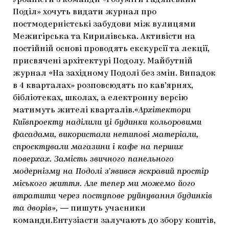
Урбаністи з команди «Розуміти Радянський
Поділ» хочуть видати журнал про
ЯК ПІДТРИМУВАТИ УКРАЇНСЬКЕ МИСТЕЦТВО
КНИЖКИ І ЖУРНАЛИ
ГАЛЕРЕЇ
постмодерністські забудови між вулицями
МАРІУПОЛЬСЬКІ МАРГІНАЛІЇ
АРТЦЕНТРИ
Межигірська та Кирилівська. Активісти на
постійній основі проводять екскурсії та лекції,
CARPATHIAN CULT ПРО РІЗДВЯНІ СВЯТА
присвячені архітектурі Подолу. Майбутній
журнал «На західному Подолі без змін. Випадок
в 4 кварталах» розповсюдять по кав’ярнях,
бібліотеках, школах, а електронну версію
матимуть жителі кварталів.
«Архітектори
Київпроекту наділили ці будинки кольоровими
фасадами, використали нетипові матеріали,
спроєктували магазини і кафе на перших
поверхах. Замість звичного панельного
модернізму на Подолі з’явився яскравий простір
міського життя. Але тепер ми можемо його
втратити через поступове руйнування будинків
та дворів»,
― пишуть учасники
команди.Ентузіасти залучають до збору коштів,